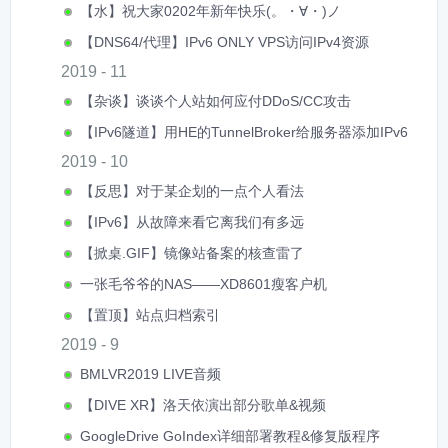
【水】祝大家0202年新年快乐(。・∀・)ノ
【DNS64/代理】IPv6 ONLY VPS访问IPv4资源
2019 - 11
【杂谈】谈谈个人站如何应付DDoS/CC攻击
【IPv6隧道】用HE的TunnelBroker给服务器添加IPv6
2019 - 10
【反思】对于某企划的一点个人看法
【IPv6】从故障来看它离我们有多远
【掀桌.GIF】镜像站备案的核查雷了
一张毛爷爷的NAS——XD8601瘦客户机
【置顶】站点归档索引
2019 - 9
BMLVR2019 LIVE音频
【DIVE XR】洛天依演出部分歌单&视频
GoogleDrive GoIndex详细部署教程&修复版程序