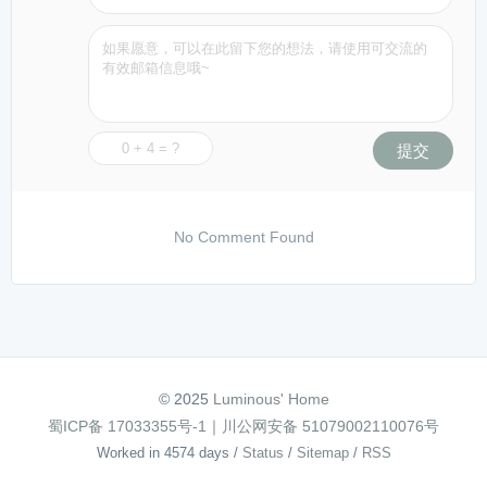
提交
No Comment Found
© 2025
Luminous' Home
蜀ICP备 17033355号-1
｜
川公网安备 51079002110076号
Worked in 4574 days
/
Status
/
Sitemap
/
RSS