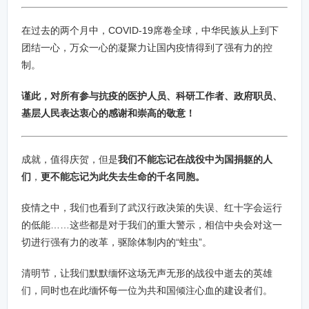
在过去的两个月中，COVID-19席卷全球，中华民族从上到下
团结一心，万众一心的凝聚力让国内疫情得到了强有力的控
制。
谨此，对所有参与抗疫的医护人员、科研工作者、政府职员、
基层人民表达衷心的感谢和崇高的敬意！
成就，值得庆贺，但是
我们不能忘记在战役中为国捐躯的人
们
，
更不能忘记为此失去生命的千名同胞。
疫情之中，我们也看到了武汉行政决策的失误、红十字会运行
的低能……这些都是对于我们的重大警示，相信中央会对这一
切进行强有力的改革，驱除体制内的“蛀虫”。
清明节，让我们默默缅怀这场无声无形的战役中逝去的英雄
们，同时也在此缅怀每一位为共和国倾注心血的建设者们。