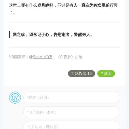
这世上哪有什么
岁月静好
，不过是
有人一直在为你负重前行
罢
了。
国之殇，望永记于心，告慰逝者，警醒来人。
*插画画师：@
SanMuYYB
，《白夜梦》曲绘
# COVID-19
# 清明