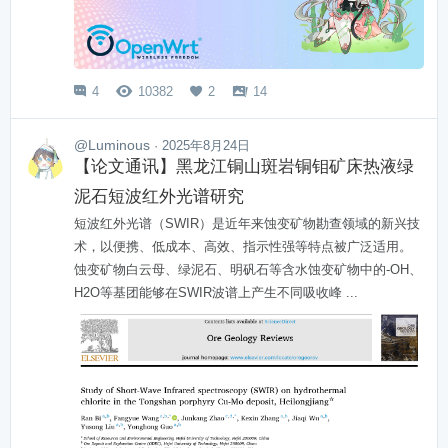
4
10382
2
14




@Luminous
· 2025年8月24日
【论文通讯】黑龙江铜山斑岩铜钼矿床热液绿
泥石短波红外光谱研究
短波红外光谱（SWIR）是近年来蚀变矿物勘查领域的新兴技
术，以便携、低成本、高效、指示性强等特点被广泛适用。
蚀变矿物白云母、绿泥石、明矾石等含水蚀变矿物中的-OH、
H2O等基团能够在SWIR波谱上产生不同吸收峰 ...