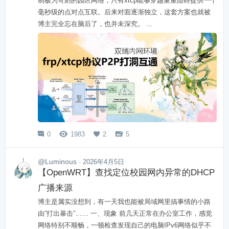
制极为苛刻的园区网络，只有xtcp能够穿越重重阻碍提供一个
毫秒级的点对点互联。后来对面逐渐独立，这套方案也就被
博主完全忘在脑后了，也并未深究。 ...
0
1983
2
5




@Luminous
· 2026年4月5日
【OpenWRT】查找定位校园网内异常的DHCP
广播来源
博主是属实没想到，有一天我也能被局域网里搞事情的小路
由“打出暴击”…… 一、现象 前几天正常在办公室工作，感觉
网络特别不顺畅，一顿检查发现自己的电脑IPv6网络似乎不