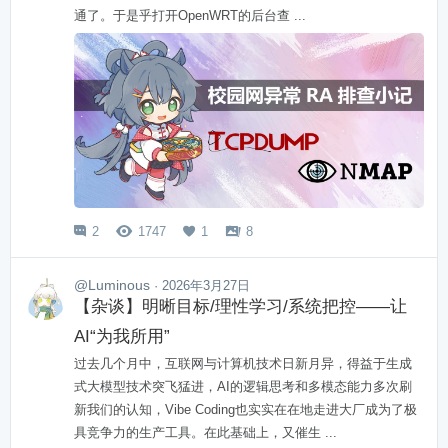
通了。于是乎打开OpenWRT的后台查 ...
2
1747
1
8




@Luminous
· 2026年3月27日
【杂谈】明晰目标/理性学习/系统把控——让
AI“为我所用”
过去几个月中，互联网与计算机技术日新月异，得益于生成
式大模型技术突飞猛进，AI的逻辑思考和多模态能力多次刷
新我们的认知，Vibe Coding也实实在在地走进大厂成为了极
具竞争力的生产工具。在此基础上，又催生 ...