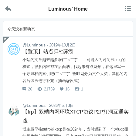


Luminous' Home
今天没有新动态

@Luminous
· 2019年10月2日
【置顶】站点归档索引
小站的文章越来越多啦(￣▽￣)"…… 可是因为时间线blog的
模式，很多内容都在后面呐，找起来有点麻烦，在这里写一
个导归档的索引吧(￣▽￣)" 暂时划分为六个大类，其他的内
容后续再进行补充（插画@反式） ...
26
21759
16
1




@Luminous
· 2026年5月3日
【frp】双端内网环境XTCP协议P2P打洞互通实
践
博主最早接触frp的xtcp是在2024年，当时遇到了一个对udp限