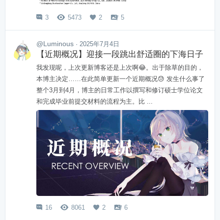
3
5473
2
5




@Luminous
· 2025年7月4日
【近期概况】迎接一段跳出舒适圈的下海日子
我发现呢，上次更新博客还是上次啊😂。出于除草的目的，
本博主决定……在此简单更新一个近期概况😓 发生什么事了
整个3月到4月，博主的日常工作以撰写和修订硕士学位论文
和完成毕业前提交材料的流程为主。比 ...
16
8061
2
6



