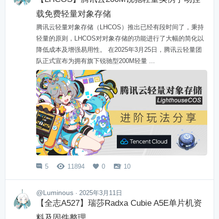
载免费轻量对象存储
腾讯云轻量对象存储（LHCOS）推出已经有段时间了，秉持
轻量的原则，LHCOS对对象存储的功能进行了大幅的简化以
降低成本及增强易用性。 在2025年3月25日，腾讯云轻量团
队正式宣布为拥有旗下锐驰型200M轻量 ...
5
11894
0
10




@Luminous
· 2025年3月11日
【全志A527】瑞莎Radxa Cubie A5E单片机资
料及固件整理