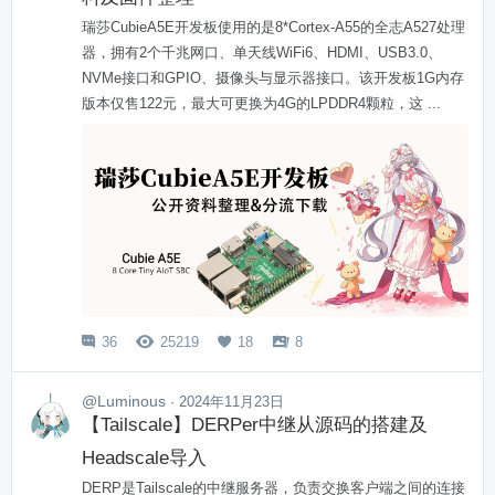
瑞莎CubieA5E开发板使用的是8*Cortex-A55的全志A527处理
器，拥有2个千兆网口、单天线WiFi6、HDMI、USB3.0、
NVMe接口和GPIO、摄像头与显示器接口。该开发板1G内存
版本仅售122元，最大可更换为4G的LPDDR4颗粒，这 ...
36
25219
18
8




@Luminous
· 2024年11月23日
【Tailscale】DERPer中继从源码的搭建及
Headscale导入
DERP是Tailscale的中继服务器，负责交换客户端之间的连接