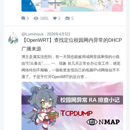
0
1955
2
5




@Luminous
· 2026年4月5日
【OpenWRT】查找定位校园网内异常的DHCP
广播来源
博主是属实没想到，有一天我也能被局域网里搞事情的小路
由“打出暴击”…… 一、现象 前几天正常在办公室工作，感觉
网络特别不顺畅，一顿检查发现自己的电脑IPv6网络似乎不
通了。于是乎打开OpenWRT的后台查 ...