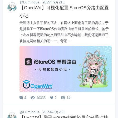
@Luminous
· 2025年9月21日
【OpenWrt】可视化配置iStoreOS旁路由配置
小记
最近博主入住了新的宿舍，在网络上面也有了新的需求，于
是折腾了一下iStoreOS作为旁路由给手机前置的模式。鉴于
上次在博客更新的论文通讯引来不少唏嘘，我们还是回归正
轨搞点网络相关的吧~ 一、背景 ...
4
10333
2
14




@Luminous
· 2025年3月26日
【LHCOS】腾讯云200M锐驰轻量实例手动挂