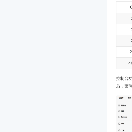
2
4
控制台
后，密