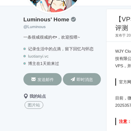
Luminous' Home
@Luminous
【VP
Luminous' Home

@Luminous
评测
发布于
2
一条很咸很咸的🐟，欢迎投喂~
记录生活中的点滴，留下回忆与怀恋
WJY 
luotianyi.vc
技有限公
博主在1天前来过
VPS，


发送邮件
即时消息
官方
我的站点
目前，微
图片站
2025
注意