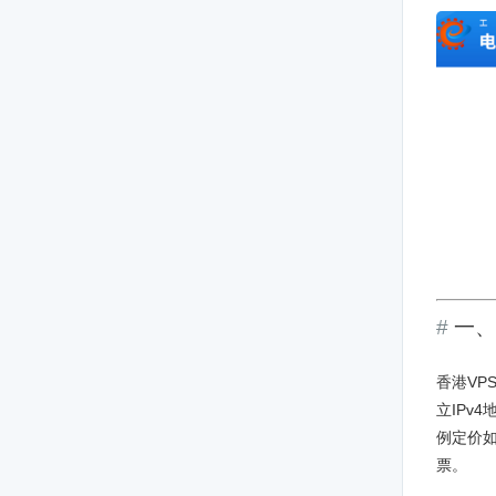
一、
香港VP
立IPv4
例定价
票。