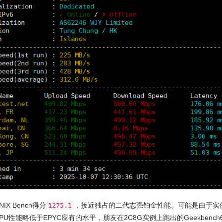
IX Bench得分
，接近独占的二代志强铂金性能。可能是由于实
1275.1
PU性能略低于EPYC应有的水平，朋友在2C8G实例上跑出的Geekbench