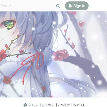

Sign in

一、产品概览
二、IP质量
三、网络性能
四、结语
五、附件

首页
»
信息应用
»
【VPS测评】WJY Cloud高性价比香港大带宽EPYC实例评测