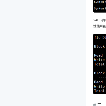
YABS
性能可
二、