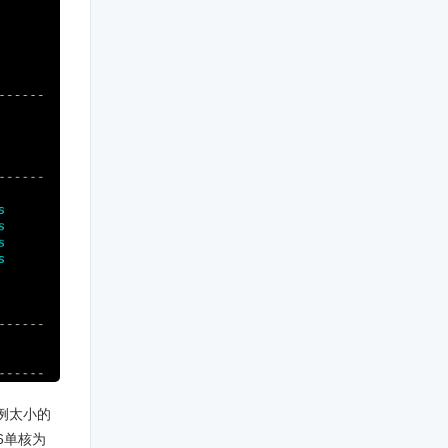
例太小的
6单核为