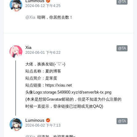
Luminous

@TA
2024-06-12 下午4:25
@Xia
哇咧，你居然去数！
Xia
@TA
2024-06-01 下午6:22
大佬，换换友链(◦˙▽˙◦)
站点名称：夏的博客
站点简介：是笨蛋
站点链接：https://xiau.net
头像Logo:storage.549900.xyz/d/server/bk-tx.png
(本来是想留Gravatar邮箱的，但是不知道为什么注册的
时候一直提示，登录链接已过期或无效QAQ)
Luminous

@TA
2024-06-02 下午7:13
@Xia
已添加，欢迎常来啊~