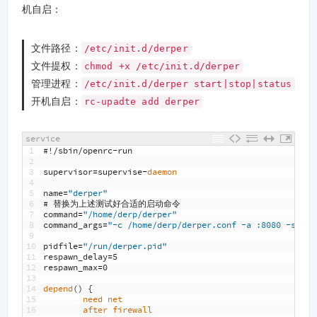
机自启：
文件路径：
/etc/init.d/derper
文件提权：
chmod +x /etc/init.d/derper
管理进程：
/etc/init.d/derper start|stop|status
开机自启：
rc-upadte add derper
service
1
#!/sbin/openrc-run
2
3
supervisor
=
supervise
-
daemon
4
5
name
=
"derper"
6
# 替换为上述测试好合适的启动命令
7
command
=
"/home/derp/derper"
8
command_args
=
"-c /home/derp/derper.conf -a :8080 -stun-
9
10
pidfile
=
"/run/derper.pid"
11
respawn_delay
=
5
12
respawn_max
=
0
13
14
depend
(
)
{
15
need 
net
16
after 
firewall