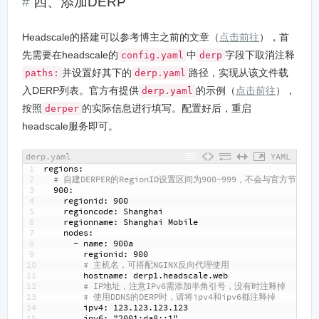
四、添加DERP
Headscale的搭建可以参考博主之前的文章（
点击前往
），首
先需要在headscale的
中
字段下取消注释
config.yaml
derp
并设置好其下的
路径，实现从该文件载
paths:
derp.yaml
入DERP列表。官方有提供
的示例（
点击前往
），
derp.yaml
按照
的实际信息进行填写。配置好后，重启
derper
headscale服务即可。
derp.yaml
YAML
1
regions
:
2
# 自建DERPER的RegionID设置区间为900-999，不会与官方节点冲
3
900
:
4
regionid
: 900
5
regioncode
: Shanghai
6
regionname
: Shanghai Mobile
7
nodes
:
8
-
name
: 900a
9
regionid
: 900
10
# 主机名，可搭配NGINX反向代理使用
11
hostname
: derp1.headscale.web
12
# IP地址，注意IPv6需添加半角引号，没有时注释掉
13
# 使用DDNS的DERP时，请将ipv4和ipv6都注释掉
14
ipv4
: 123.123.123.123
15
ipv6
: "2001
:da8
:
:1"