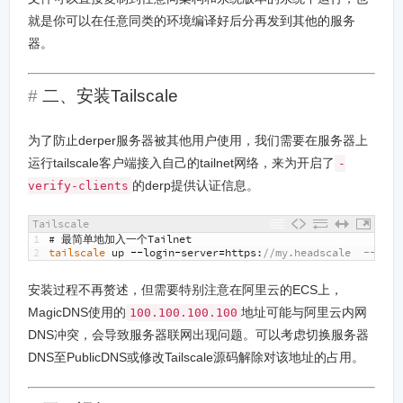
就是你可以在任意同类的环境编译好后分再发到其他的服务
器。
二、安装Tailscale
为了防止derper服务器被其他用户使用，我们需要在服务器上
运行tailscale客户端接入自己的tailnet网络，来为开启了
-
的derp提供认证信息。
verify-clients
Tailscale
1
# 最简单地加入一个Tailnet
2
tailscale 
up
--
login
-
server
=
https
:
//my.headscale  --netf
安装过程不再赘述，但需要特别注意在阿里云的ECS上，
MagicDNS使用的
地址可能与阿里云内网
100.100.100.100
DNS冲突，会导致服务器联网出现问题。可以考虑切换服务器
DNS至PublicDNS或修改Tailscale源码解除对该地址的占用。