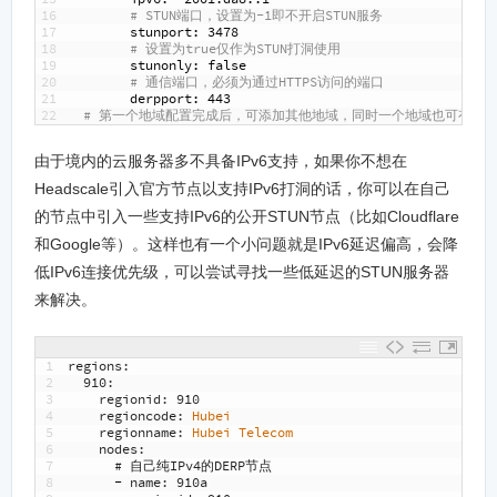
16
# STUN端口，设置为-1即不开启STUN服务
17
stunport
: 3478
18
# 设置为true仅作为STUN打洞使用
19
stunonly
: false
20
# 通信端口，必须为通过HTTPS访问的端口
21
derpport
: 443
22
# 第一个地域配置完成后，可添加其他地域，同时一个地域也可有多
由于境内的云服务器多不具备IPv6支持，如果你不想在
Headscale引入官方节点以支持IPv6打洞的话，你可以在自己
的节点中引入一些支持IPv6的公开STUN节点（比如Cloudflare
和Google等）。这样也有一个小问题就是IPv6延迟偏高，会降
低IPv6连接优先级，可以尝试寻找一些低延迟的STUN服务器
来解决。
1
regions
:
2
910
:
3
regionid
:
910
4
regioncode
:
Hubei
5
regionname
:
Hubei 
Telecom
6
nodes
:
7
# 自己纯IPv4的DERP节点
8
-
name
:
910a