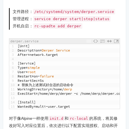
文件路径：
/etc/systemd/system/derper.service
管理进程：
service derper start|stop|status
开机自启：
rc-upadte add derper
derper.service
1
[
Unit
]
2
Description
=
Derper 
Service
3
After
=
network
.
target
4
5
[
Service
]
6
Type
=
simple
7
User
=
root
8
Restart
=
on
-
failure
9
RestartSec
=
5s
10
# 替换为上述测试好合适的启动命令
11
WorkingDirectory
=/
home
/
derp
12
ExecStart
=/
home
/
derp
/
derper
-
c
/
home
/
derp
/
derper
.
conf
-
13
14
[
Install
]
15
WantedBy
=
multi
-
user
.
target
对于像Alpine一样使用
和
的系统，将其修
init.d
rc-local
改好写入对应位置后，依次进行以下配置实现授权、启动和开