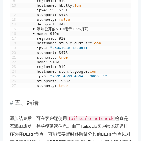
9
regionid
:
910
10
hostname
:
hb
.
lty
.
fun
11
ipv4
:
59.153.1.1
12
stunport
:
3478
13
stunonly
:
false
14
derpport
:
443
15
# 添加公开的STUN用于IPv6打洞
16
-
name
:
910x
17
regionid
:
910
18
hostname
:
stun
.
cloudflare
.
com
19
ipv6
:
"2a06:98c1:3200::"
20
stunport
:
3478
21
stunonly
:
true
22
-
name
:
910y
23
regionid
:
910
24
hostname
:
stun
.
l
.
google
.
com
25
ipv6
:
"2001:4860:4864:5:8000::1"
26
stunport
:
19302
27
stunonly
:
true
五、结语
添加结束后，可在客户端使用
检查是
tailscale netcheck
否添加成功，并获得延迟信息。由于Tailscale客户端以延迟排
序选择DERP节点，可能需要暂时移除部分其他DERP节点以对