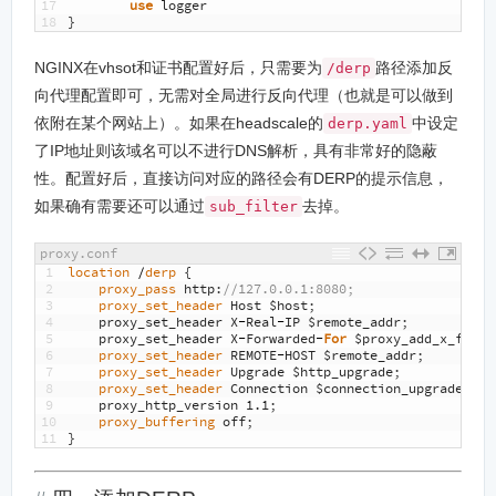
17
use
logger
18
}
NGINX在vhsot和证书配置好后，只需要为
路径添加反
/derp
向代理配置即可，无需对全局进行反向代理（也就是可以做到
依附在某个网站上）。如果在headscale的
中设定
derp.yaml
了IP地址则该域名可以不进行DNS解析，具有非常好的隐蔽
性。配置好后，直接访问对应的路径会有DERP的提示信息，
如果确有需要还可以通过
去掉。
sub_filter
proxy.conf
1
location
/
derp
{
2
proxy_pass 
http
:
//127.0.0.1:8080;
3
proxy_set_header 
Host
$
host
;
4
proxy_set_header
X
-
Real
-
IP
$
remote_addr
;
5
proxy_set_header
X
-
Forwarded
-
For
$
proxy_add_x_forwa
6
proxy_set_header 
REMOTE
-
HOST
$
remote_addr
;
7
proxy_set_header 
Upgrade
$
http_upgrade
;
8
proxy_set_header 
Connection
$
connection_upgrade
;
9
proxy_http_version
1.1
;
10
proxy_buffering 
off
;
11
}