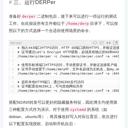
三、运行DERPer
准备好
二进制包后，接下来可以进行一些运行的测试
derper
工作。在此假设所有文件都位于
目录下，可以按
/home/derp
照以下的方式选择一个合适你使用场景的命令。
derper
1
# 独占443端口HTTPS访问，HTTP 80端口跳转HTTPS，并验证连接客户
2
# 证书通过Let's Encrypt HTTP获取，必须具有独占的80和443端口
3
/
home
/
derp
/
derper
-
c
/
home
/
derp
/
derper
.
conf
-
a
:
443
-
ht
4
5
# 使用非标准端口HTTPS访问，手动更新证书，并验证连接客户端
6
# 证书手动放置于/home/derp中，文件名必须为主机名，如my.derp.crt
7
/
home
/
derp
/
derper
-
c
/
home
/
derp
/
derper
.
conf
-
a
:
8443
-
h
8
9
# 监听本地HTTP端口，通过NGINX反代访问
10
# 证书配置在NGINX上，可与其他网站共存
11
/
home
/
derp
/
derper
-
c
/
home
/
derp
/
derper
.
conf
-
a
:
8080
-
s
搭配NGINX转发可以更好的隐藏服务特征，因此博主均使用第
三种配置方式作为演示。对于使用
的系统（如
systemd
debian、ubuntu等），将其修改好写入对应位置后，依次进行
以下配置实现授权、启动和开机自启：