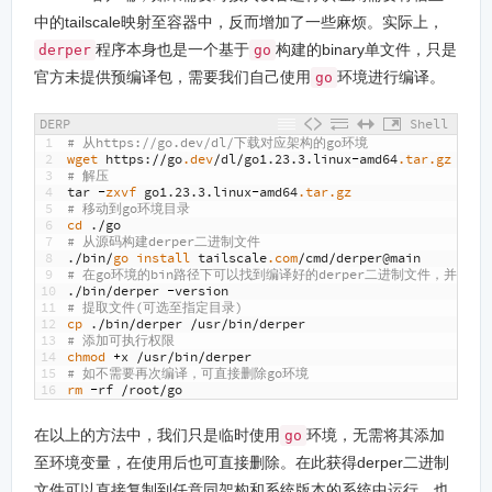
中的tailscale映射至容器中，反而增加了一些麻烦。实际上，
程序本身也是一个基于
构建的binary单文件，只是
derper
go
官方未提供预编译包，需要我们自己使用
环境进行编译。
go
DERP
Shell
1
# 从https://go.dev/dl/下载对应架构的go环境
2
wget 
https
:
//
go
.dev
/
dl
/
go1
.
23.3.linux
-
amd64
.tar
.gz
3
# 解压
4
tar
-
zxvf 
go1
.
23.3.linux
-
amd64
.tar
.gz
5
# 移动到go环境目录
6
cd
.
/
go
7
# 从源码构建derper二进制文件
8
.
/
bin
/
go 
install 
tailscale
.com
/
cmd
/
derper
@
main
9
# 在go环境的bin路径下可以找到编译好的derper二进制文件，并进行
10
.
/
bin
/
derper
-
version
11
# 提取文件(可选至指定目录)
12
cp
.
/
bin
/
derper
/
usr
/
bin
/
derper
13
# 添加可执行权限
14
chmod
+
x
/
usr
/
bin
/
derper
15
# 如不需要再次编译，可直接删除go环境
16
rm
-
rf
/
root
/
go
在以上的方法中，我们只是临时使用
环境，无需将其添加
go
至环境变量，在使用后也可直接删除。在此获得derper二进制
文件可以直接复制到任意同架构和系统版本的系统中运行，也