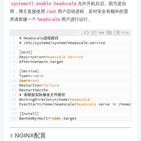
允许开机自启。因为是自
systemctl enable headscale
用，博主直接使用
用户启动进程，若对安全有额外的需
root
求请新建一个
用户进行运行。
headscale
Vim
1
#
Headscale
进程路径
2
#
/
etc
/
systemd
/
system
/
headscale
.
service
3
4
[
Unit
]
5
Description
=
Headscale 
Service
6
After
=
network
.
target
7
8
[
Service
]
9
Type
=
simple
10
User
=
root
11
Restart
=
on
-
failure
12
RestartSec
=
5s
13
#
请根据实际修改文件路径
14
WorkingDirectory
=/
home
/
headscale
15
ExecStart
=/
home
/
headscale
/
headscale 
serve
-
c
/
home
/
head
16
17
[
Install
]
18
WantedBy
=
multi
-
user
.
target
NGINX配置