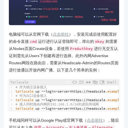
电脑端可以从官网下载（
点击前往
），安装完成后使用配置好
的命令直接
运行进行认证登陆即可，弹出的
则需要
cmd
mkey
从Nodes页面Create设备，若使用
进行无交互认
PreAuthkey
证则需先从Users下创建再进行选择。此外内网Advertise
Routes网段在路由后，需要从Headscale-Admin的Routes页面
进行放通以开放内网广播。以下是几个简单的实例：
Tailscale
Shell
1
# 作为独立设备接入
2
tailscale 
up
--
login
-
server
=
https
:
//
headscale
.example
.co
3
# 作为出口设备接入
4
tailscale 
up
--
login
-
server
=
https
:
//
headscale
.example
.co
5
# 接入同时路由内网的192.168.1.0/24到虚拟局域网
6
tailscale 
up
--
login
-
server
=
https
:
//
headscale
.example
.co
手机端同样可以从Google Play或官网下载（
点击前往
），随后
可以从右上角
–
–
–
设置
Accounts
右上角菜单
Alternate 