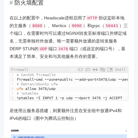
防火墙配置
在以上的配置中，Headscale进程启用了
协议监听本地
HTTP
的主服务（
）、Mertics（
）和grpc（
）三
8080
9090
50443
个端口，在需要时均可以通过NGINX转发至标准端口并绑定域
名，无需单独对外放通。唯一需要额外放通的是转发服务
DERP STUN的
端口
端口（或设定的端口号），基
UDP
3478
本满足了简单、安全和与其他服务共存的需要。
Firewall
Shell
1
# CentOS firewalld
2
firewall
-
cmd
--
zone
=
public
--
add
-
port
=
3478
/
udp
--
permane
3
# Debian/Ubuntu ufw
4
ufw 
allow
3478
/
udp
5
# iptables
6
iptables
-
I
INPUT
1
-
p
udp
--
dport
3478
-
j
ACCEPT
若使用云服务器搭建，则要额外注意在安全组中放通IPv4和
IPv6的端口（图中为腾讯云控制台）