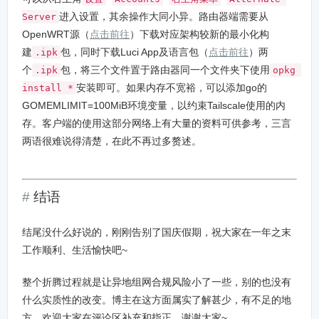
进入设置，其余操作大同小异。路由器端需要从
Server
OpenWRT源（
点击前往
）下载对应架构较新的最小化构
建
包，同时下载Luci App及语言包（
点击前往
）两
.ipk
个
包，将三个文件置于路由器同一个文件夹下使用
.ipk
opkg 
安装即可。如果内存不宽裕，可以添加go的
install *
GOMEMLIMIT=100MiB环境变量，以约束Tailscale使用的内
存。客户端的使用这部分网络上有大量的资料可供参考，三言
两语很难说得清楚，在此不再过多赘述。
结语
结尾没什么好说的，刚刚告别了国庆假期，祝大家在一年之末
工作顺利、生活愉快吧~
整个折腾过程就是让异地组网合规风险小了一些，别的也没有
什么实质性的改变。博主在这方面属实了解甚少，有不足的地
方，欢迎大家在评论区补充和指正，谢谢大家~