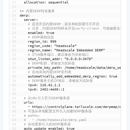
21
allocation
: sequential
22
23
## 内置DERP转发服务
24
derp
:
25
server
:
26
# 是否开启内置DERP，若非单机部署可不开启
27
# 注意，内置DERP同样未开启verfy-client，可能被匿名使用
28
enabled
: true
29
# DERP基础信息
30
region
_
id
: 999
31
region
_
code
: "headscale"
32
region
_
name
: "Headscale Embedded DERP"
33
# STUN服务端口，建议修改为非标端口
34
stun
_
listen
_
addr
: "0.0.0.0
:3478"
35
# DERP私钥，请修改为实际值
36
private
_
key
_
path
: /home/headscale/data/derp_server
37
# 自动添加内置DERP至列表
38
automatically
_
add
_
embedded
_
derp
_
region
: true
39
# DERP服务主机IP地址，请修改为实际值
40
ipv4
: 110.42.1.1
41
ipv6
: 2402
:4e00
:
:1
42
43
# 从URL引入官方DERP服务器
44
urls
:
45
-
https
://controlplane.tailscale.com/derpmap/defau
46
# 可选从本地配置文件引入自建DERP服务器
47
# paths:
48
#   - /home/headscale/derp.yaml
49
# 自动更新引入的DERP服务器
50
auto
_
update
_
enabled
: true