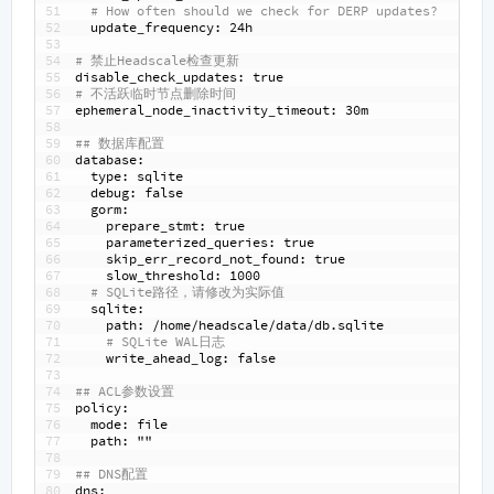
51
# How often should we check for DERP updates?
52
update
_
frequency
: 24h
53
54
# 禁止Headscale检查更新
55
disable
_
check
_
updates
: true
56
# 不活跃临时节点删除时间
57
ephemeral
_
node
_
inactivity
_
timeout
: 30m
58
59
## 数据库配置
60
database
:
61
type
: sqlite
62
debug
: false
63
gorm
:
64
prepare
_
stmt
: true
65
parameterized
_
queries
: true
66
skip
_
err
_
record
_
not
_
found
: true
67
slow
_
threshold
: 1000
68
# SQLite路径，请修改为实际值
69
sqlite
:
70
path
: /home/headscale/data/db.sqlite
71
# SQLite WAL日志
72
write
_
ahead
_
log
: false
73
74
## ACL参数设置
75
policy
:
76
mode
: file
77
path
: ""
78
79
## DNS配置
80
dns
: