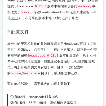
admin页面与Headscale API之间跨域的问题即可。有一点需要
注意，Headscale
版本中将增加设备的
字
0.23.0
nodekey
段改为了
，导致Headscale-admin中无法新建设备（详
mkey
见
issue
），在分享的版本中博主对此进行了修改。
配置文件
标准化的安装和具体的参数解释请参考Headscale官网（
点击
前往
）和Github（
点击前往
），在此不再赘述。以下是一个带
有注释的完整
版本配置文件，从个人用
headscale 0.23.0
户手动维护的角度出发，博主建议不遵循Linux社区的配置规
范，将所有相关的文件安放于同一目录下（如配置中
的
目录），以便备份和迁移。
/home/headscale
而在单机部署中，需要修改的内容主要如下：
① 第02行：Headscale服务域名
② 第15行、36行、69行：密钥和数据库路径