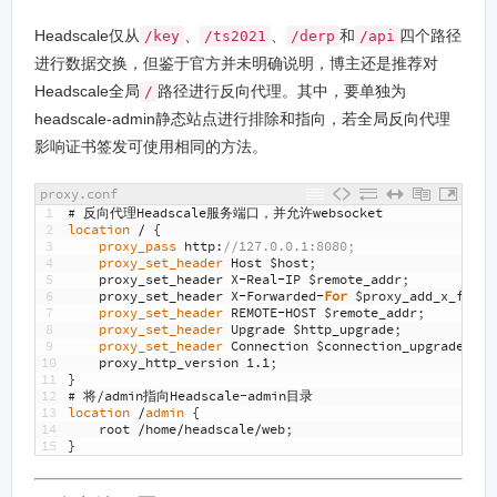
Headscale仅从
、
、
和
四个路径
/key
/ts2021
/derp
/api
进行数据交换，但鉴于官方并未明确说明，博主还是推荐对
Headscale全局
路径进行反向代理。其中，要单独为
/
headscale-admin静态站点进行排除和指向，若全局反向代理
影响证书签发可使用相同的方法。
proxy.conf
1
# 反向代理Headscale服务端口，并允许websocket
2
location
/
{
3
proxy_pass 
http
:
//127.0.0.1:8080;
4
proxy_set_header 
Host
$
host
;
5
proxy_set_header
X
-
Real
-
IP
$
remote_addr
;
6
proxy_set_header
X
-
Forwarded
-
For
$
proxy_add_x_forwa
7
proxy_set_header 
REMOTE
-
HOST
$
remote_addr
;
8
proxy_set_header 
Upgrade
$
http_upgrade
;
9
proxy_set_header 
Connection
$
connection_upgrade
;
10
proxy_http_version
1.1
;
11
}
12
# 将/admin指向Headscale-admin目录
13
location
/
admin
{
14
root
/
home
/
headscale
/
web
;
15
}