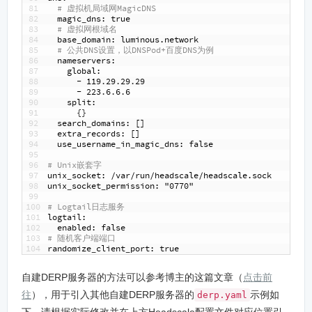
81
# 虚拟机局域网MagicDNS
82
magic
_
dns
: true
83
# 虚拟网根域名
84
base
_
domain
: luminous.network
85
# 公共DNS设置，以DNSPod+百度DNS为例
86
nameservers
:
87
global
:
88
-
119
.
29
.
29
.
29
89
-
223
.
6
.
6
.
6
90
split
:
91
{
}
92
search
_
domains
: []
93
extra
_
records
: []
94
use
_
username
_
in
_
magic
_
dns
: false
95
96
# Unix嵌套字
97
unix
_
socket
: /var/run/headscale/headscale.sock
98
unix
_
socket
_
permission
: "0770"
99
100
# Logtail日志服务
101
logtail
:
102
enabled
: false
103
# 随机客户端端口
104
randomize
_
client
_
port
: true
自建DERP服务器的方法可以参考博主的这篇文章（
点击前
往
），用于引入其他自建DERP服务器的
示例如
derp.yaml