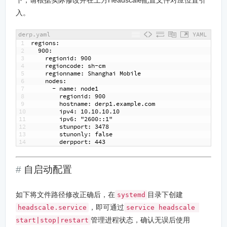
下，请根据实际修改并在上方Headscale配置文件对应位置引
入。
derp.yaml
YAML
1
regions
:
2
900
:
3
regionid
: 900
4
regioncode
: sh-cm
5
regionname
: Shanghai Mobile
6
nodes
:
7
-
name
: node1
8
regionid
: 900
9
hostname
: derp1.example.com
10
ipv4
: 10.10.10.10
11
ipv6
: "2600
:
:1"
12
stunport
: 3478
13
stunonly
: false
14
derpport
: 443
自启动配置
如下将文件路径修改正确后，在
目录下创建
systemd
，即可通过
headscale.service
service headscale 
管理进程状态，确认无误后使用
start|stop|restart