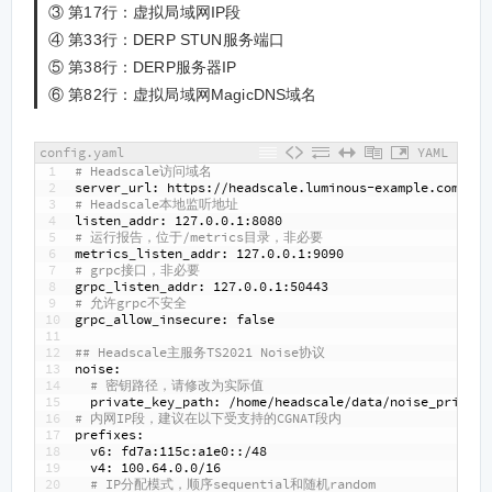
③ 第17行：虚拟局域网IP段
④ 第33行：DERP STUN服务端口
⑤ 第38行：DERP服务器IP
⑥ 第82行：虚拟局域网MagicDNS域名
config.yaml
YAML
1
# Headscale访问域名
2
server
_
url
: https
://headscale.luminous-example.com
3
# Headscale本地监听地址
4
listen
_
addr
: 127.0.0.1
:8080
5
# 运行报告，位于/metrics目录，非必要
6
metrics
_
listen
_
addr
: 127.0.0.1
:9090
7
# grpc接口，非必要
8
grpc
_
listen
_
addr
: 127.0.0.1
:50443
9
# 允许grpc不安全
10
grpc
_
allow
_
insecure
: false
11
12
## Headscale主服务TS2021 Noise协议
13
noise
:
14
# 密钥路径，请修改为实际值
15
private
_
key
_
path
: /home/headscale/data/noise_private
16
# 内网IP段，建议在以下受支持的CGNAT段内
17
prefixes
:
18
v6
: fd7a
:115c
:a1e0
:
:/48
19
v4
: 100.64.0.0/16
20
# IP分配模式，顺序sequential和随机random