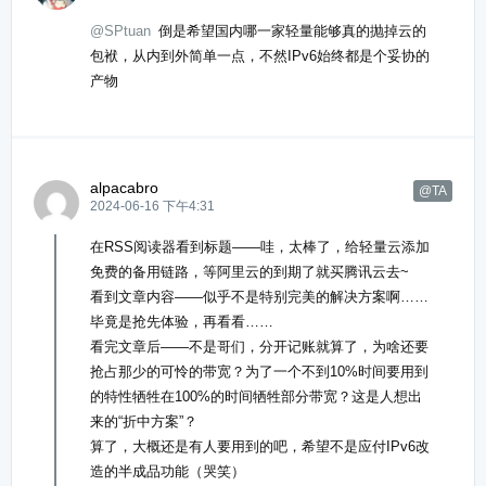
@SPtuan
倒是希望国内哪一家轻量能够真的抛掉云的
包袱，从内到外简单一点，不然IPv6始终都是个妥协的
产物
alpacabro
@TA
2024-06-16 下午4:31
在RSS阅读器看到标题——哇，太棒了，给轻量云添加
免费的备用链路，等阿里云的到期了就买腾讯云去~
看到文章内容——似乎不是特别完美的解决方案啊……
毕竟是抢先体验，再看看……
看完文章后——不是哥们，分开记账就算了，为啥还要
抢占那少的可怜的带宽？为了一个不到10%时间要用到
的特性牺牲在100%的时间牺牲部分带宽？这是人想出
来的“折中方案”？
算了，大概还是有人要用到的吧，希望不是应付IPv6改
造的半成品功能（哭笑）