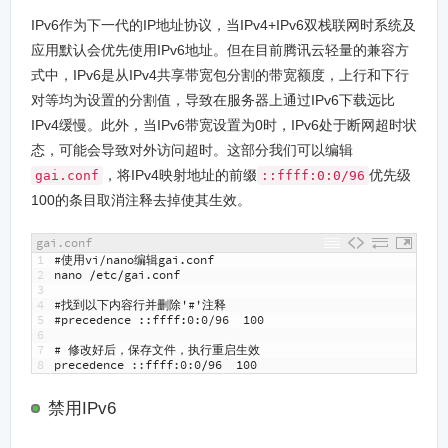
IPv6作为下一代的IP地址协议，当IPv4+IPv6双栈联网时系统及
应用默认会优先使用IPv6地址。但在目前腾讯云轻量的兼容方
式中，IPv6是从IPv4共享带宽包分割的带宽额度，上行和下行
对等均为设置的分割值，导致在服务器上通过IPv6下载远比
IPv4缓慢。此外，当IPv6带宽设置为0时，IPv6处于断网超时状
态，可能会导致对外访问超时。这部分我们可以编辑
，将IPv4映射地址的前缀
优先级
gai.conf
::ffff:0:0/96
100的条目取消注释去掉使其生效。
gai.conf
1
#使用vi/nano编辑gai.conf
2
nano
/
etc
/
gai
.
conf
3
4
#找到以下内容行并删除'#'注释
5
#precedence ::ffff:0:0/96  100
6
7
# 修改好后，保存文件，执行重启生效
8
precedence
:
:
ffff
:
0
:
0
/
96
100
禁用IPv6