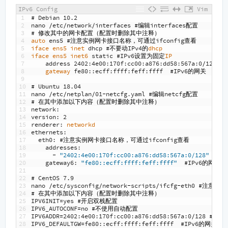
IPv6 Config
Vim
1
#
Debian
10.2
2
nano
/
etc
/
network
/
interfaces
#编辑
interfaces
配置
3
#
修改其中的网卡配置（配置时删除其中注释）
4
auto 
ens5
#注意实例网卡接口名称，可通过
ifconfig
查看
5
iface 
ens5 
inet 
dhcp
#不要动
IPv4
的
dhcp
6
iface 
ens5 
inet6 
static
#
IPv6
设置为固定
IP
7
address
2402
:
4e00
:
170f
:
cc00
:
a876
:
dd58
:
567a
:
0
/
128
8
gateway 
fe80
:
:
ecff
:
ffff
:
feff
:
ffff
#
IPv6
的网关
9
10
#
Ubuntu
18.04
11
nano
/
etc
/
netplan
/
01
-
netcfg
.
yaml
#编辑
netcfg
配置
12
#
在其中添加以下内容（配置时删除其中注释）
13
network
:
14
version
:
2
15
renderer
:
networkd
16
ethernets
:
17
eth0
:
#注意实例网卡接口名称，可通过
ifconfig
查看
18
addresses
:
19
-
"2402:4e00:170f:cc00:a876:dd58:567a:0/128"
#此
20
gateway6
:
"fe80::ecff:ffff:feff:ffff"
#
IPv6
的网关
21
22
#
CentOS
7.9
23
nano
/
etc
/
sysconfig
/
network
-
scripts
/
ifcfg
-
eth0
#注意实
24
#
在其中添加以下内容（配置时删除其中注释）
25
IPV6INIT
=
yes
#开启双栈配置
26
IPV6_AUTOCONF
=
no
#不使用自动配置
27
IPV6ADDR
=
2402
:
4e00
:
170f
:
cc00
:
a876
:
dd58
:
567a
:
0
/
128
#此处
28
IPV6_DEFAULTGW
=
fe80
:
:
ecff
:
ffff
:
feff
:
ffff
#
IPv6
的网关