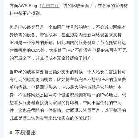
方面AWS Blog（
点击前往
）讲的比较全面了，在各家的宣传材
料中都不难找到。
但是IPv6终究只是一个如同门牌号般的地址，不会减少网络本
身所需的设备、带宽成本，甚至短期内更新网络设备来支持
IPv6是一种额外的开销。因此国内的服务侧除了节点托管到运
营商机房的CDN外，大多处于IPv4不能没有但是IPv6可有可无
的态度之下，并且把成本完全转嫁给了用户。
当IPv6的成本需要自己额外支出的时候，个人站长而言这种可
有可无的感觉更为明显，比如博主就完全不想给IPv6的流量费
单独掏钱。但是回过头来，IPv6最大的特点就是它的地址本
身，不论移网还是固网每个设备都能拥有唯一的IPv6地址。想
想看从服务器直接访问家里的打印机，中间不需任何的中间
件，这也是很酷的一件事情。对腾讯云轻量而言，以下整理的
几点是博主认为会带来比较实在的体验提升。
不易泄露