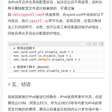
当IPv6开启并在系统配置好后，如决定以后不再使用，这时从
网卡删除配置文件是比较麻烦的，可通过编
辑
快速禁用。向sysctl.conf中添加好以下
/etc/sysctl.conf
内容后，执行
即可生效。若再启用，仅需注释掉
sysctl -p
这三行内容即可。当然，也可以发工单找客服回收IPv6地址，
回收后再次开启会分配新的IP地址。
sysctl.conf
1
# 禁用全部网卡
2
net
.
ipv6
.
conf
.
all
.
disable_ipv6
=
1
3
net
.
ipv6
.
conf
.
lo
.
disable_ipv6
=
1
4
net
.
ipv6
.
conf
.
default
.
disable_ipv6
=
1
5
6
# 禁用单个网卡（如eth0）
7
net
.
ipv6
.
conf
.
eth1
.
disable_ipv6
=
1
五、结语
虽然国家推行IPv6建设已经数年，IPv6使用率逐年升高，但是
腾讯云CVM、阿里云ECS、华为云HECS等等均要为IPv6的带
宽支付额外的费用，腾讯云轻量是目前国内云计算市场中第一