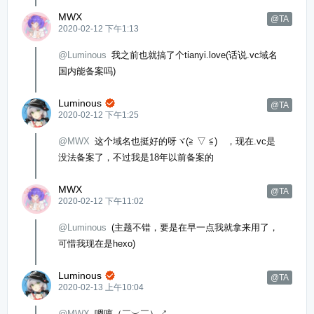
MWX
@TA
2020-02-12 下午1:13
@Luminous
我之前也就搞了个tianyi.love(话说.vc域名
国内能备案吗)
Luminous

@TA
2020-02-12 下午1:25
@MWX
这个域名也挺好的呀ヾ(≧ ▽ ≦)ゝ，现在.vc是
没法备案了，不过我是18年以前备案的
MWX
@TA
2020-02-12 下午11:02
@Luminous
(主题不错，要是在早一点我就拿来用了，
可惜我现在是hexo)
Luminous

@TA
2020-02-13 上午10:04
@MWX
嗯哼（￣︶￣）↗