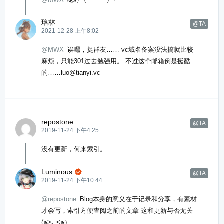
珞林
@TA
2021-12-28 上午8:02
@MWX
诶嘿，捉群友…… vc域名备案没法搞就比较
麻烦，只能301过去勉强用。 不过这个邮箱倒是挺酷
的……luo@tianyi.vc
repostone
@TA
2019-11-24 下午4:25
没有更新，何来索引。
Luminous

@TA
2019-11-24 下午10:44
@repostone
Blog本身的意义在于记录和分享，有素材
才会写，索引方便查阅之前的文章 这和更新与否无关
(๑>؂<๑）