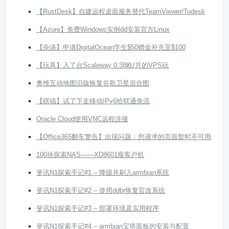
【RustDesk】自建远程桌面服务替代TeamViewer/Todesk
【Azure】免费Windows实例dd安装官方Linux
【杂谈】申请DigitalOcean学生$50赠金补充至$100
【玩具】入了台Scaleway 0.38欧/月的VPS玩
奥维互动地图旧版恢复谷歌卫星混合图
【瞎搞】试了下走移动IPv6给联通免流
Oracle Cloud使用VNC远程连接
【Office365翻车警告】出现问题：您请求的页面暂时不可用
100块探索NAS——XD8601瘦客户机
斐讯N1探索手记#1 – 降级并刷入armbian系统
斐讯N1探索手记#2 – 使用ddbr恢复官改系统
斐讯N1探索手记#3 – 部署环境及实用程序
斐讯N1探索手记#4 – armbian宝塔面板的安装与配置