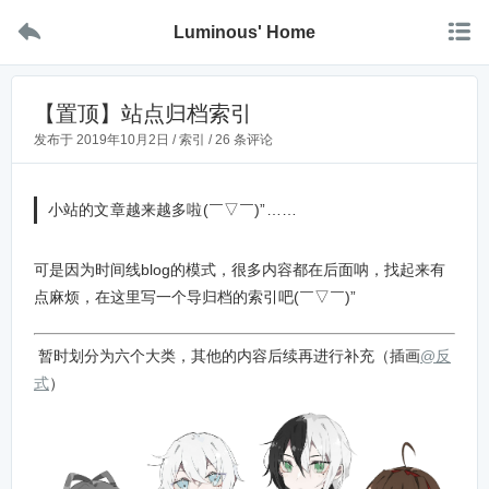


Luminous' Home
【置顶】站点归档索引
发布于
2019年10月2日
/
索引
/
26 条评论
小站的文章越来越多啦(￣▽￣)”……
可是因为时间线blog的模式，很多内容都在后面呐，找起来有
点麻烦，在这里写一个导归档的索引吧(￣▽￣)”
暂时划分为六个大类，其他的内容后续再进行补充（插画
@反
式
）