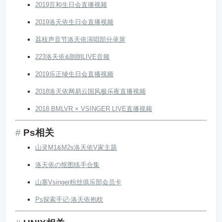
2019言和生日会直播视频
2019洛天依生日会直播视频
荔枝声音节洛天依演唱部分录屏
223洛天依&朗朗LIVE音频
2019乐正绫生日会直播视频
2018洛天依网易云国风极乐夜直播视频
2018 BMLVR × VSINGER LIVE直播视频
Ps相关
山灵M1&M2s洛天依V家主题
洛天依の抠图练手合集
山寨Vsinger粉丝俱乐部会员卡
Ps探索手记-洛天依抱枕