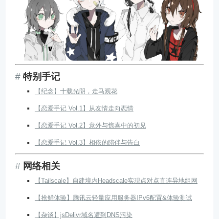
特别手记
【纪念】十载光阴，走马观花
【恋爱手记 Vol.1】从友情走向恋情
【恋爱手记 Vol.2】意外与惊喜中的初见
【恋爱手记 Vol.3】相依的陪伴与告白
网络相关
【Tailscale】自建境内Headscale实现点对点直连异地组网
【抢鲜体验】腾讯云轻量应用服务器IPv6配置&体验测试
【杂谈】jsDelivr域名遭到DNS污染