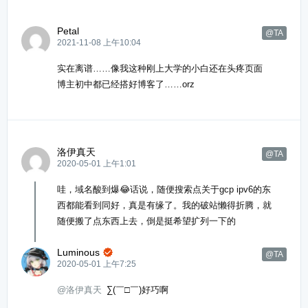
Petal
@TA
2021-11-08 上午10:04
实在离谱……像我这种刚上大学的小白还在头疼页面
博主初中都已经搭好博客了……orz
洛伊真天
@TA
2020-05-01 上午1:01
哇，域名酸到爆😂话说，随便搜索点关于gcp ipv6的东
西都能看到同好，真是有缘了。我的破站懒得折腾，就
随便搬了点东西上去，倒是挺希望扩列一下的
Luminous

@TA
2020-05-01 上午7:25
@洛伊真天
∑(￣□￣)好巧啊