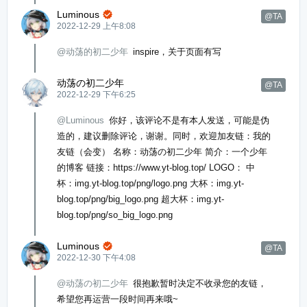
Luminous

@TA
2022-12-29 上午8:08
@动荡的初二少年
inspire，关于页面有写
动荡の初二少年
@TA
2022-12-29 下午6:25
@Luminous
你好，该评论不是有本人发送，可能是伪
造的，建议删除评论，谢谢。同时，欢迎加友链：我的
友链（会变） 名称：动荡の初二少年 简介：一个少年
的博客 链接：https://www.yt-blog.top/ LOGO： 中
杯：img.yt-blog.top/png/logo.png 大杯：img.yt-
blog.top/png/big_logo.png 超大杯：img.yt-
blog.top/png/so_big_logo.png
Luminous

@TA
2022-12-30 下午4:08
@动荡の初二少年
很抱歉暂时决定不收录您的友链，
希望您再运营一段时间再来哦~