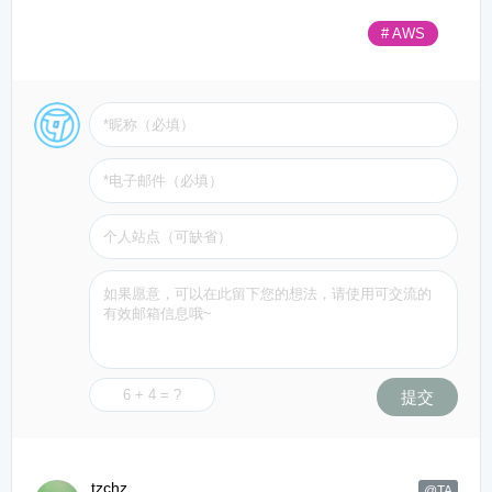
# AWS
提交
tzchz
@TA