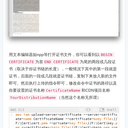
用文本编辑器如npp等打开证书文件，你可以看到以
BEGIN 
为首
为尾的两段或几段证
CERTIFICATE
END CERTIFICATE
书（取决于你证书链的长度），一般情况下其中的第一段就是
证书，后面的一段或几段就是证书链，复制下来放入新的文件
即可。然后执行上传的指令即可，修改命令中证书的路径以及
你要设置的证书名称
和CDN项目名称
CertificateName
（当然这个名称无所谓）
YourDistributionName
AWS CLI
Shell
1
aws 
iam 
upload
-
server
-
certificate
--
server
-
certific
ate
-
name 
CertificateName
--
certificate
-
body 
file
:
//
F
:
\
Cert
\
cert
.pem
--
private
-
key 
file
:
//
F
:
\
Cert
\
key
.p
em
--
certificate
-
chain 
file
:
//
F
:
\
Cert
\
chain
.pem
--
p