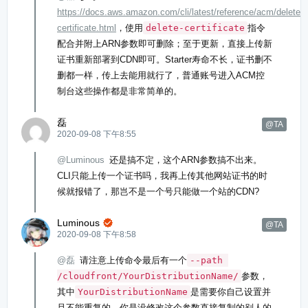
https://docs.aws.amazon.com/cli/latest/reference/acm/delete-
certificate.html
，使用
delete-certificate
指令
配合并附上ARN参数即可删除；至于更新，直接上传新
证书重新部署到CDN即可。Starter寿命不长，证书删不
删都一样，传上去能用就行了，普通账号进入ACM控
制台这些操作都是非常简单的。
磊
@TA
2020-09-08 下午8:55
@Luminous
还是搞不定，这个ARN参数搞不出来。
CLI只能上传一个证书吗，我再上传其他网站证书的时
候就报错了，那岂不是一个号只能做一个站的CDN?
Luminous

@TA
2020-09-08 下午8:58
@磊
请注意上传命令最后有一个
--path 
/cloudfront/YourDistributionName/
参数，
其中
YourDistributionName
是需要你自己设置并
且不能重复的，你是没修改这个参数直接复制的别人的