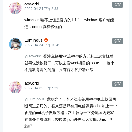
aoworld
@TA
2022-04-24 下午2:33
wireguard连不上但是官方的1.1.1.1 windows客户端能
连，cernet真有够怪的
Luminous

@TA
2022-04-24 下午10:49
@aoworld
香港直接用wg连warp的方式从上次宕机后
就再也没恢复了（可以去看wgcf项目的issue），这个
不是教育网的问题，只有官方客户端正常……
aoworld
@TA
2022-04-25 下午7:29
@Luminous
我放弃了，本来还准备用warp晚上校园网
断网过后用的。看来还是只有用电信家宽ddns加上一个
香港的nat机子做服务器，路由器做一下分流国内走家
宽国外走香港机，校园网ipv6过去延迟大概70ms，将
就吧