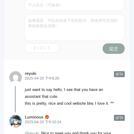
提交
reyuki
@TA
2025-04-20 下午8:26
just want to say hello, I see that you have an
assistant that cute.
this is pretty, nice and cool website btw, I love it. ^^
Luminous

@TA
2025-04-20 下午10:24
@reyuki
Nice to meet you and thank you for your