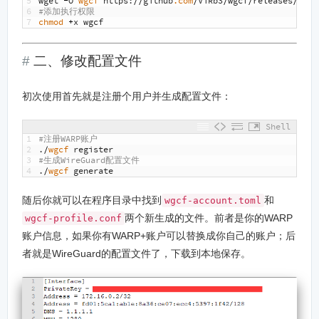
5
wget
-
O
wgcf 
https
:
//
github
.com
/
ViRb3
/
wgcf
/
releases
/
down
6
#添加执行权限
7
chmod
+
x
wgcf
二、修改配置文件
初次使用首先就是注册个用户并生成配置文件：
Shell
1
#注册WARP账户
2
.
/
wgcf 
register
3
#生成WireGuard配置文件
4
.
/
wgcf 
generate
随后你就可以在程序目录中找到
和
wgcf-account.toml
两个新生成的文件。前者是你的WARP
wgcf-profile.conf
账户信息，如果你有WARP+账户可以替换成你自己的账户；后
者就是WireGuard的配置文件了，下载到本地保存。