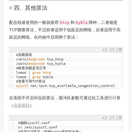
四、其他算法
配合锐速使用的一般就推荐
和
两种，二者都是
htcp
hybla
TCP拥塞算法，不过前者适用于低延迟的网络，后者适用于高
延迟的网络。在内核中启用两个算法：
1
#加载模块
2
/
sbin
/
modprobe 
tcp_htcp
3
/
sbin
/
modprobe 
tcp_hybla
4
#检查加载是否正常
5
lsmod
|
grep 
htcp
6
lsmod
|
grep 
hybla
7
#查看可用TCP算法
8
sysctl 
net
.
ipv4
.
tcp_available_congestion_control
在系统中开启对应的算法，缓冲区参数可通过此工具进行计算
（
点击前往
）
1
#编辑sysctl.conf
2
vi
/
etc
/
sysctl
.
conf
3
#添加TCP算法（选择hybla请对应去改）