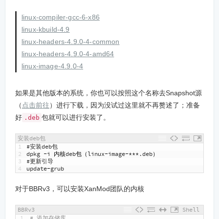
linux-compiler-gcc-6-x86
linux-kbuild-4.9
linux-headers-4.9.0-4-common
linux-headers-4.9.0-4-amd64
linux-image-4.9.0-4
如果是其他版本的系统，你也可以按照这个名称去Snapshot源
（
点击前往
）进行下载，因为没试过这里就不再赘述了；准备
好
包就可以进行安装了。
.deb
安装deb包
1
#安装deb包
2
dpkg
-
i
内核
deb
包（
linux
-
image
-***
.
deb
）
3
#更新引导 
4
update
-
grub
对于BBRv3，可以安装XanMod团队的内核
BBRv3
Shell
1
# 添加存储库