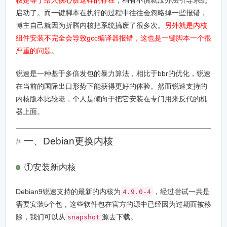
核是等于给人换心脏这样的存在
，稍有不慎就没办法引导系统
启动了。而一键脚本在执行的过程中往往会忽略掉一些报错，
博主自己就因为折腾内核把系统搞废了很多次。
另外就是内核
组件安装不完全会导致gcc编译器报错，这也是一键脚本一个很
严重的问题
。
锐速是一种基于多倍发包的暴力算法，相比于bbr的优化，锐速
在当前的国际出口形势下能获得更好的体验。然而锐速支持的
内核版本比较老，个人是倾向于把它安装在专门用来反代的机
器上面。
一、Debian更换内核
①安装新内核
Debian9锐速支持的最新的内核为
，经过尝试一共是
4.9.0-4
需要安装5个包，这些软件包在官方的源中已经因为过期而被移
除，我们可以从
源去下载。
snapshot