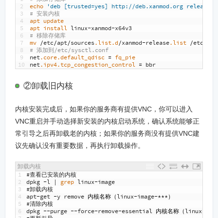
2
echo
'deb [trusted=yes] http://deb.xanmod.org releases 
3
# 安装内核
4
apt 
update
5
apt 
install 
linux
-
xanmod
-
x64v3
6
# 移除存储库
7
mv
/
etc
/
apt
/
sources
.list
.d
/
xanmod
-
release
.list
/
etc
/
apt
8
# 添加到/etc/sysctl.conf
9
net
.core
.default_qdisc
=
fq_pie
10
net
.ipv4
.tcp_congestion_control
=
bbr
②卸载旧内核
内核安装完成后，如果你的服务商有提供VNC，你可以进入
VNC重启并手动选择新安装的内核启动系统，确认系统能够正
常引导之后再卸载老的内核；如果你的服务商没有提供VNC建
议先确认没有重要数据，再执行卸载操作。
卸载内核
1
#查看已安装的内核
2
dpkg
-
l
|
grep 
linux
-
image
3
#卸载内核
4
apt
-
get
-
y
remove
内核名称（
linux
-
image
-***）
5
#清除内核
6
dpkg
--
purge
--
force
-
remove
-
essential
内核名称（
linux
-
ima