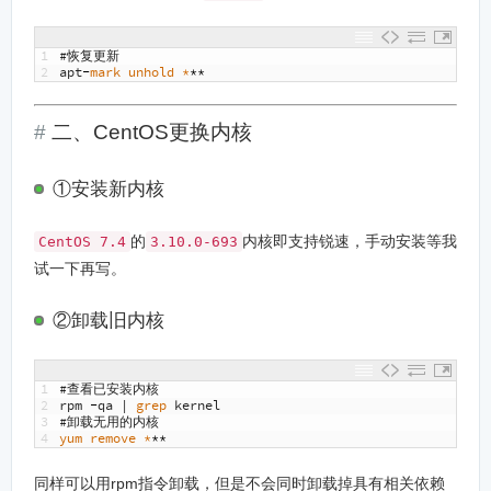
1
#恢复更新
2
apt
-
mark 
unhold *
**
二、CentOS更换内核
①安装新内核
的
内核即支持锐速，手动安装等我
CentOS 7.4
3.10.0-693
试一下再写。
②卸载旧内核
1
#查看已安装内核
2
rpm
-
qa
|
grep 
kernel
3
#卸载无用的内核
4
yum 
remove *
**
同样可以用rpm指令卸载，但是不会同时卸载掉具有相关依赖