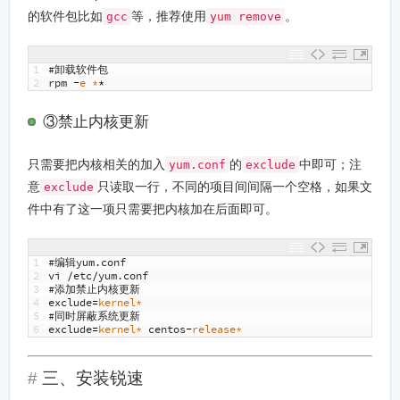
的软件包比如
等，推荐使用
。
gcc
yum remove
1
#卸载软件包
2
rpm
-
e *
*
③禁止内核更新
只需要把内核相关的加入
的
中即可；注
yum.conf
exclude
意
只读取一行，不同的项目间间隔一个空格，如果文
exclude
件中有了这一项只需要把内核加在后面即可。
1
#编辑yum.conf
2
vi
/
etc
/
yum
.
conf
3
#添加禁止内核更新
4
exclude
=
kernel*
5
#同时屏蔽系统更新
6
exclude
=
kernel*
centos
-
release*
三、安装锐速