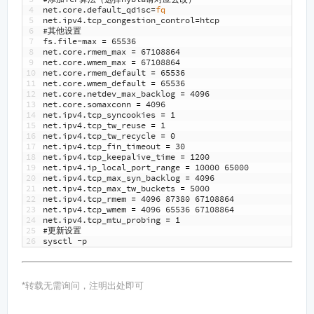
4
net
.
core
.
default_qdisc
=
fq
5
net
.
ipv4
.
tcp_congestion_control
=
htcp
6
#其他设置
7
fs
.
file
-
max
=
65536
8
net
.
core
.
rmem_max
=
67108864
9
net
.
core
.
wmem_max
=
67108864
10
net
.
core
.
rmem_default
=
65536
11
net
.
core
.
wmem_default
=
65536
12
net
.
core
.
netdev_max_backlog
=
4096
13
net
.
core
.
somaxconn
=
4096
14
net
.
ipv4
.
tcp_syncookies
=
1
15
net
.
ipv4
.
tcp_tw_reuse
=
1
16
net
.
ipv4
.
tcp_tw_recycle
=
0
17
net
.
ipv4
.
tcp_fin_timeout
=
30
18
net
.
ipv4
.
tcp_keepalive_time
=
1200
19
net
.
ipv4
.
ip_local_port_range
=
10000
65000
20
net
.
ipv4
.
tcp_max_syn_backlog
=
4096
21
net
.
ipv4
.
tcp_max_tw_buckets
=
5000
22
net
.
ipv4
.
tcp_rmem
=
4096
87380
67108864
23
net
.
ipv4
.
tcp_wmem
=
4096
65536
67108864
24
net
.
ipv4
.
tcp_mtu_probing
=
1
25
#更新设置
26
sysctl
-
p
*转载无需询问，注明出处即可