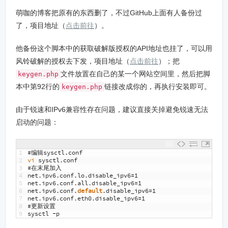
萌咖的博客把原有的东西删了，不过GitHub上面有人备份过
了，项目地址（
点击前往
）。
他备份这个脚本中的获取破解版授权的API地址也挂了，可以用
风铃破解的授权去下发，项目地址（
点击前往
）；把
文件放置在自己的某一个网站空间里，然后把脚
keygen.php
本中第92行的
链接改成你的，再执行安装即可。
keygen.php
由于锐速和IPv6兼容性存在问题，建议直接关掉避免锐速无法
启动的问题：
1
#编辑sysctl.conf
2
vi 
sysctl
.
conf
3
#在末尾加入
4
net
.
ipv6
.
conf
.
lo
.
disable_ipv6
=
1
5
net
.
ipv6
.
conf
.
all
.
disable_ipv6
=
1
6
net
.
ipv6
.
conf
.
default
.
disable_ipv6
=
1
7
net
.
ipv6
.
conf
.
eth0
.
disable_ipv6
=
1
8
#更新设置
9
sysctl
-
p