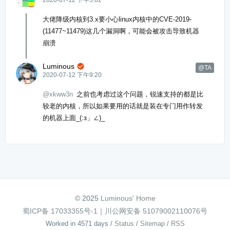
2020-07-12 下午5:02
大佬降级内核到3.x要小心linux内核中的CVE-2019-
(11477~11479)这几个漏洞啊，可能会被攻击导致机器
崩溃
Luminous

@TA
2020-07-12 下午9:20
@xkww3n
之前也考虑过这个问题，锐速支持的都是比
较老的内核，所以如果要用的话就是装在专门用作转发
的机器上面_(:з」∠)_
© 2025
Luminous' Home
蜀ICP备 17033355号-1
｜
川公网安备 51079002110076号
Worked in 4571 days
/
Status
/
Sitemap
/
RSS