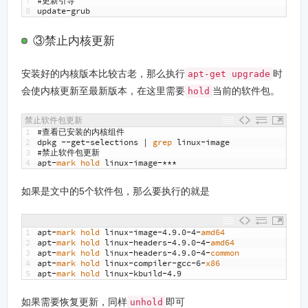
7
#更新引导
8
update
-
grub
③禁止内核更新
安装好的内核版本比较古老，那么执行
时
apt-get upgrade
会使内核更新至最新版本，在这里需要
当前的软件包。
hold
禁止软件包更新
1
#查看已安装的内核组件
2
dpkg
--
get
-
selections
|
grep 
linux
-
image
3
#禁止软件包更新
4
apt
-
mark 
hold 
linux
-
image
-***
如果是文中的5个软件包，那么要执行的就是
1
apt
-
mark 
hold 
linux
-
image
-
4.9.0
-
4
-
amd64
2
apt
-
mark 
hold 
linux
-
headers
-
4.9.0
-
4
-
amd64
3
apt
-
mark 
hold 
linux
-
headers
-
4.9.0
-
4
-
common
4
apt
-
mark 
hold 
linux
-
compiler
-
gcc
-
6
-
x86
5
apt
-
mark 
hold 
linux
-
kbuild
-
4.9
如果需要恢复更新，同样
即可
unhold