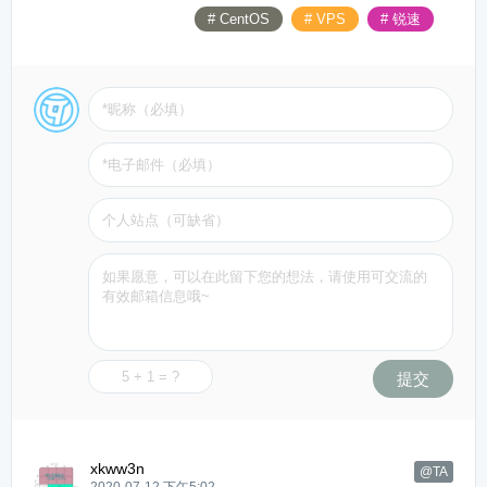
# CentOS
# VPS
# 锐速
提交
xkww3n
@TA