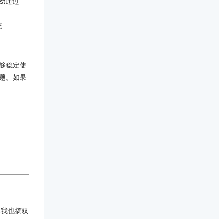
st通过
统
能够稳定使
问题。如果
然我也搞双