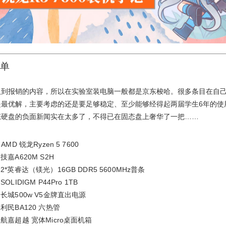
单
及到报销的内容，所以在实验室装电脑一般都是京东梭哈。很多条目在自
是最优解，主要考虑的还是要足够稳定、至少能够经得起两届学生6年的使
态硬盘的负面新闻实在太多了，不得已在固态盘上奢华了一把……
AMD 锐龙Ryzen 5 7600
技嘉A620M S2H
2*英睿达（镁光）16GB DDR5 5600MHz普条
OLIDIGM P44Pro 1TB
长城500w V5金牌直出电源
利民BA120 六热管
航嘉超越 宽体Micro桌面机箱