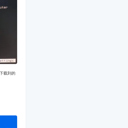
方下载到的
：