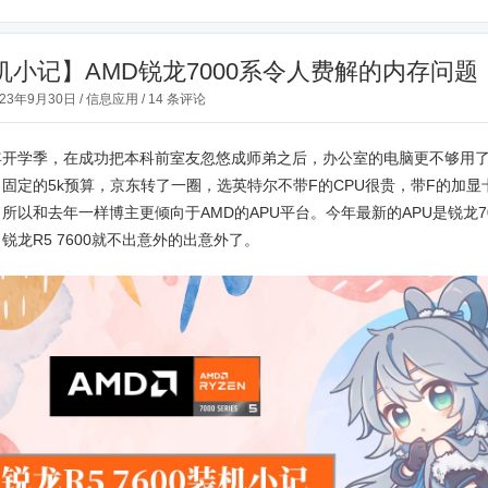
机小记】AMD锐龙7000系令人费解的内存问题
023年9月30日
/
信息应用
/
14 条评论
年开学季，在成功把本科前室友忽悠成师弟之后，办公室的电脑更不够用
固定的5k预算，京东转了一圈，选英特尔不带F的CPU很贵，带F的加显
所以和去年一样博主更倾向于AMD的APU平台。今年最新的APU是锐龙7
锐龙R5 7600就不出意外的出意外了。