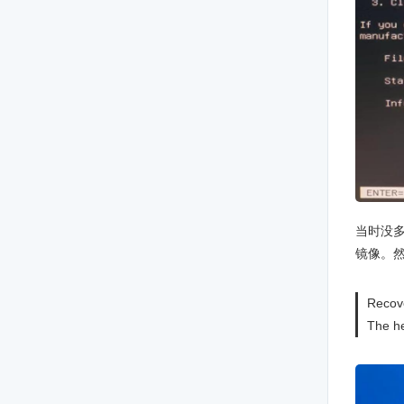
当时没多
镜像。然
Recove
The he