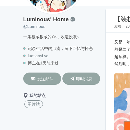
Luminous' Home
@Luminous
【装
Luminous' Home

@Luminous
发布于
2
一条很咸很咸的🐟，欢迎投喂~
又是一
记录生活中的点滴，留下回忆与怀恋
然是给了
luotianyi.vc
超预算。
博主在1天前来过
然后呢，


发送邮件
即时消息
我的站点
图片站