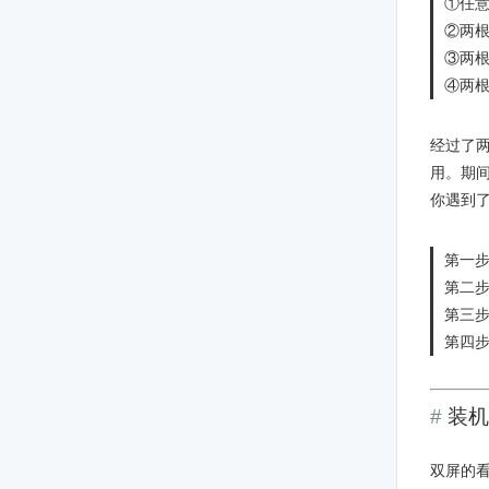
①任意
②两根
③两根
④两根
经过了两
用。期间
你遇到
第一
第二步
第三步
第四步
装机
双屏的