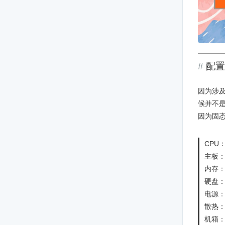
配置
因为涉
候并不
因为固
CPU：
主板：
内存：
硬盘：S
电源：
散热：
机箱：