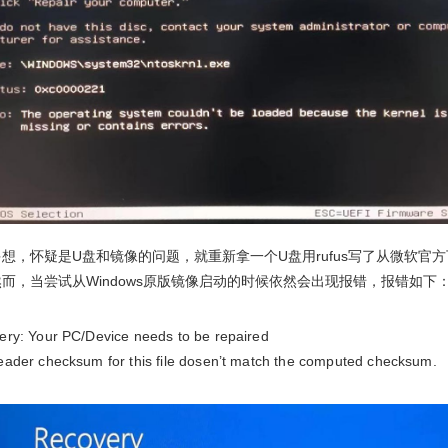
想，怀疑是U盘和镜像的问题，就重新拿一个U盘用rufus写了从微软官
而，当尝试从Windows原版镜像启动的时候依然会出现报错，报错如下
ry: Your PC/Device needs to be repaired
ader checksum for this file dosen’t match the computed checksum.