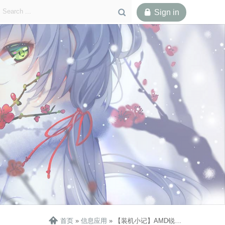

Sign in

配置单
奇葩问题
装机展示
结语

首页
»
信息应用
»
【装机小记】AMD锐龙7000系令人费解的内存问题