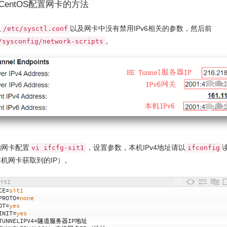
CentOS配置网卡的方法
认
以及网卡中没有禁用IPv6相关的参数，然后前
/etc/sysctl.conf
。
/sysconfig/network-scripts
的网卡配置
，设置参数，本机IPv4地址请以
vi ifcfg-sit1
ifconfig
机网卡获取到的IP）。
it1
CE
=
sit1
PROTO
=
none
OT
=
yes
INIT
=
yes
TUNNELIPV4
=隧道服务器
IP
地址