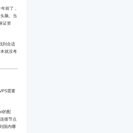
十年前了，
着头脑。当
保证资
没找到合适
根本就没考
外VPS需要
l的配
道连接节点
6到国内哪