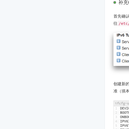
补充
首先确
往
/etc
创建新
准（填本
ifcfg-s
1
DEVI
2
BOOT
3
ONBO
4
IPV6
5
IPV6