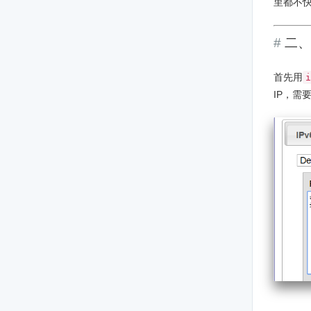
里都不
二、
首先用
i
IP，需