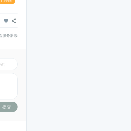
 Tunnel


er给服务器添
提交