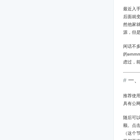
最近入手
后面就变
然他家就
源，但是
闲话不多
的emm
虑过，
一、
推荐使用U
具有公网
随后可
额。点
（这个节