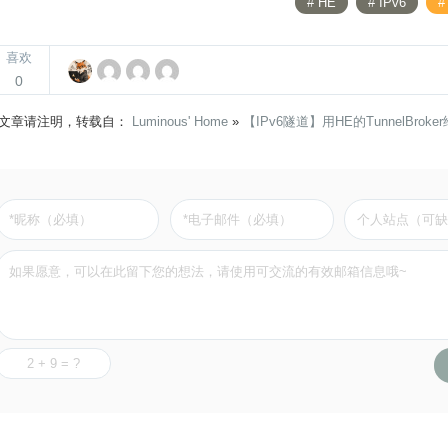
# HE
# IPv6
#
喜欢
0
文章请注明，转载自：
Luminous' Home
»
【IPv6隧道】用HE的TunnelBrok