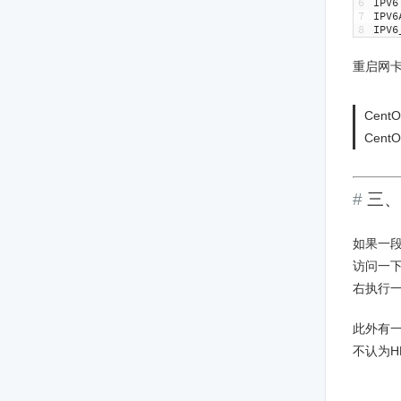
6
IPV6
7
IPV6
8
IPV6
重启网
Cent
Cent
三、
如果一
访问一下
右执行一
此外有
不认为H