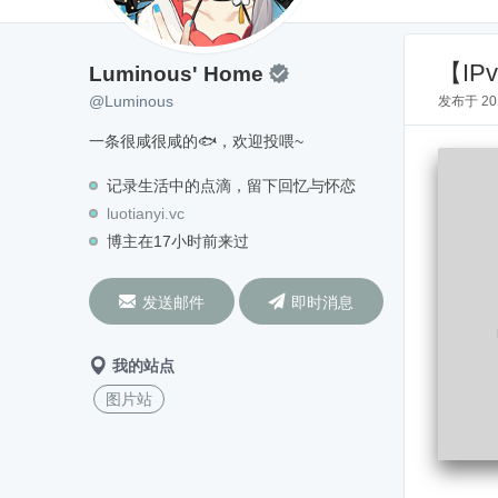
Luminous' Home
@Luminous
【IP
Luminous' Home

@Luminous
发布于
2
一条很咸很咸的🐟，欢迎投喂~
记录生活中的点滴，留下回忆与怀恋
luotianyi.vc
博主在17小时前来过


发送邮件
即时消息
我的站点
图片站