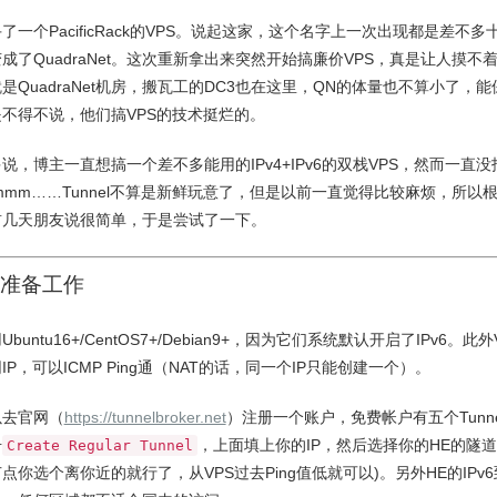
了一个PacificRack的VPS。说起这家，这个名字上一次出现都是差不多
成了QuadraNet。这次重新拿出来突然开始搞廉价VPS，真是让人摸不
是QuadraNet机房，搬瓦工的DC3也在这里，QN的体量也不算小了，能
不得不说，他们搞VPS的技术挺烂的。
说，博主一直想搞一个差不多能用的IPv4+IPv6的双栈VPS，然而一直
mmm……Tunnel不算是新鲜玩意了，但是以前一直觉得比较麻烦，所以
前几天朋友说很简单，于是尝试了一下。
准备工作
buntu16+/CentOS7+/Debian9+，因为它们系统默认开启了IPv6。此
IP，可以ICMP Ping通（NAT的话，同一个IP只能创建一个）。
以去官网（
https://tunnelbroker.net
）注册一个账户，免费帐户有五个Tunne
击
，上面填上你的IP，然后选择你的HE的隧
Create Regular Tunnel
点你选个离你近的就行了，从VPS过去Ping值低就可以)。另外HE的IPv