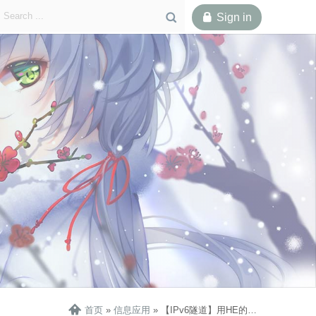

Sign in

一、准备工作
二、配置网卡
三、维持隧道连接

首页
»
信息应用
»
【IPv6隧道】用HE的TunnelBroker给服务器添加IPv6