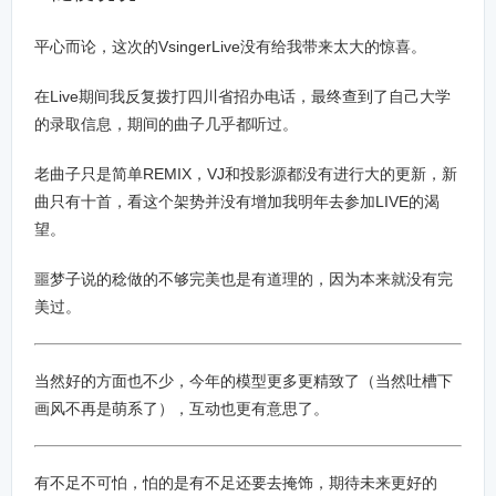
i
r
n
f
平心而论，这次的VsingerLive没有给我带来太大的惊喜。
g
u
s
l
在Live期间我反复拨打四川省招办电话，最终查到了自己大学
l
的录取信息，期间的曲子几乎都听过。
s
c
老曲子只是简单REMIX，VJ和投影源都没有进行大的更新，新
r
曲只有十首，看这个架势并没有增加我明年去参加LIVE的渴
e
望。
e
n
噩梦子说的稔做的不够完美也是有道理的，因为本来就没有完
美过。
当然好的方面也不少，今年的模型更多更精致了（当然吐槽下
画风不再是萌系了），互动也更有意思了。
有不足不可怕，怕的是有不足还要去掩饰，期待未来更好的