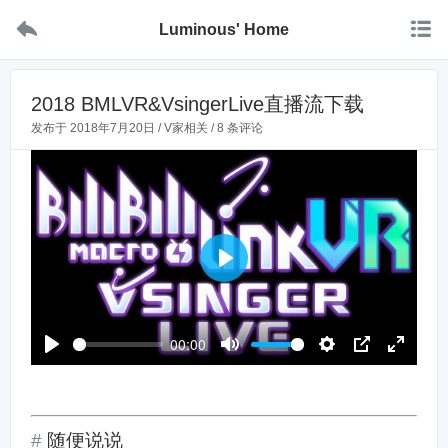


Luminous' Home
2018 BMLVR&VsingerLive直播流下载
发布于
2018年7月20日
/
V家相关
/
8 条评论
P
l
a
00:00
y
P
M
S
P
E
l
u
e
I
n
a
t
t
P
t
y
e
t
e
随便说说