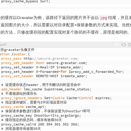
proxy_cache_bypass
$
uri
;
的缓存以Gravatar为例，该路径下返回的图片并不会以
结尾，并且
jpg
了返回图片的大小，所以需要以对目录配置+保留参数的方式来实现。当然
样的方法，只修改缓存段的配置实现对某个路径的不缓存，原理是相同的
onf
缓存gravatar头像文件
ation
/
avatar
{
proxy_pass 
http
:
//secure.gravatar.com;
proxy_set_header 
Host 
secure
.
gravatar
.
com
;
proxy_set_header
X
-
Real
-
IP
$
remote_addr
;
proxy_set_header
X
-
Forwarded
-
For
$
proxy_add_x_forwarded_for
;
proxy_set_header 
REMOTE
-
HOST
$
remote_addr
;
# 设置缓存状态header，用于判断访问时是否命中
add_header 
lms_cache
$
upstream_cache_status
;
# 不遵循源站的缓存头
proxy_ignore_headers 
Set
-
Cookie 
Cache
-
Control 
expires
;
# 指定缓存键区，需要与1中区域设置对应
proxy_cache 
cache_api
;
# 保留请求参数进行缓存，不保留设置为$host$uri即可
proxy_cache_key
$
host
$
uri
$
is_args
$
args
;
# 缓存指定的状态码，缓存有效期30天
proxy_cache_valid
200
304
301
302
30d
;
# 浏览器缓存有效期30天