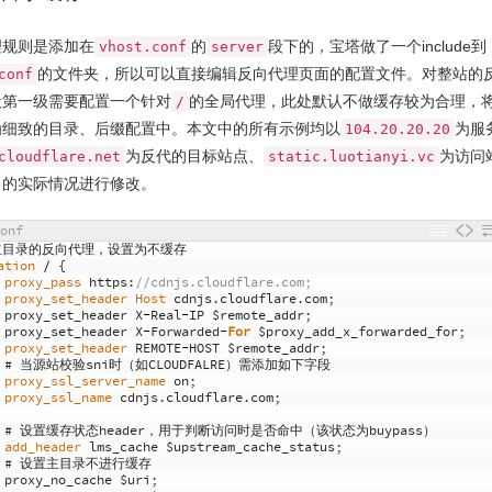
理规则是添加在
的
段下的，宝塔做了一个include到
vhost.conf
server
的文件夹，所以可以直接编辑反向代理页面的配置文件。对整站的
conf
般第一级需要配置一个针对
的全局代理，此处默认不做缓存较为合理，
/
为细致的目录、后缀配置中。本文中的所有示例均以
为服
104.20.20.20
为反代的目标站点、
为访问
cloudflare.net
static.luotianyi.vc
己的实际情况进行修改。
onf
主目录的反向代理，设置为不缓存
ation
/
{
proxy_pass 
https
:
//cdnjs.cloudflare.com;
proxy_set_header 
Host 
cdnjs
.
cloudflare
.
com
;
proxy_set_header
X
-
Real
-
IP
$
remote_addr
;
proxy_set_header
X
-
Forwarded
-
For
$
proxy_add_x_forwarded_for
;
proxy_set_header 
REMOTE
-
HOST
$
remote_addr
;
# 当源站校验sni时（如CLOUDFALRE）需添加如下字段
proxy_ssl_server_name 
on
;
proxy_ssl_name 
cdnjs
.
cloudflare
.
com
;
# 设置缓存状态header，用于判断访问时是否命中（该状态为buypass）
add_header 
lms_cache
$
upstream_cache_status
;
# 设置主目录不进行缓存
proxy_no_cache
$
uri
;