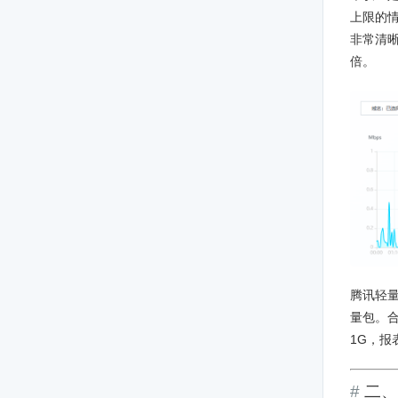
上限的
非常清晰
倍。
腾讯轻
量包。合
1G，报
二、