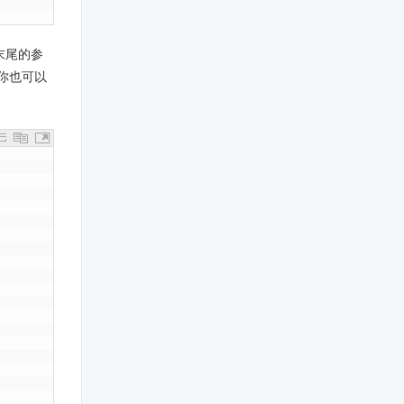
末尾的参
你也可以
。