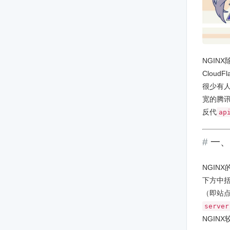
NGIN
Clou
很少有人
宽的腾
反代
ap
一、
NGINX
下方中
（即站点
server
NGIN