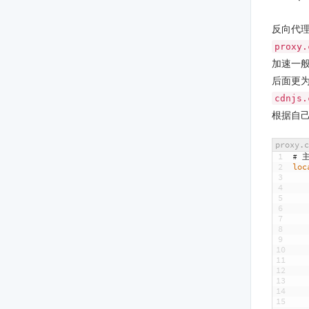
反向代
proxy.
加速一
后面更
cdnjs.
根据自
proxy.c
1
# 
2
loc
3
4
5
6
7
8
9
10
11
12
13
14
15