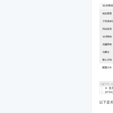
nginx.c
1
# 全
2
prox
以下是