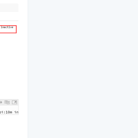
pi
:
10m
inactive
=
100y
max_size
=
1g
;