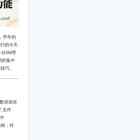
上，早年的
盛行的今天
台5M带
用的集中
小技巧。
参数添加在
文件
f
中
为例，对