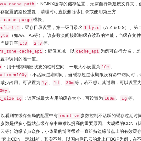
：NGINX缓存的储存位置，无需自行新建该文件夹，
oxy_cache_path
缓存配置的路径重复，清理时可直接删除该目录或使用第三方
模块。
x_cache_purge
：缓存目录设置，第一级目录名
（A-Z & 0-9）、
vels=1:2
1 byte
（如AA、A5等）。该参数会间接影响缓存读取的性能，当缓存文
byte
适当提升至
、
等。
1:3
2:3
：键值区域，以
为例可自行命名，是
ys_zone=cache_api
cache_api
配置中调用的唯一值。
：用于缓存响应状态的临时空间，一般大小设置为
。
m
10m
：不活跃过期时间，当缓存超过该期限没有命中访问时，
active=100y
以减少占用。可设置为
、
、
等，若不想让其过期，可以设置
1y
1d
30m
。
00y
：该区域最大占用的缓存大小，可设置为
、
等。
x_size=1g
100m
1g
可以看到在缓存全局的配置中有
参数控制不活跃的缓存过期时
inactive
该参数是很多小型站点缓存命中率难以提高的重要原因。大规模的CDN（
里云等）边缘节点众多，小体量的博客很难一直维持边缘节点上的有效缓
“套上CDN一定就快”，其实不然。以国内腾讯云的北上广BGP为例，在