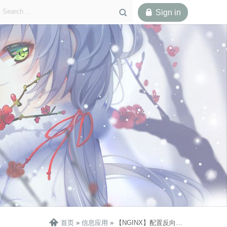

Sign in

一、Zone规则
二、目录缓存
三、后缀缓存
四、防盗链
五、WAF
五、结语

首页
»
信息应用
»
【NGINX】配置反向代理的“CDN”同款缓存