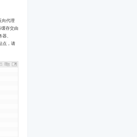
反向代理
将缓存交由
务器、
站点，请