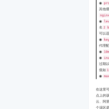
◉
pr
其他
ngin
◉
le
名
2 
可以
◉
ke
代理
◉
10
◉
in
过期
值如
1
◉
ma
在这里
点上的
云、阿
个误区是