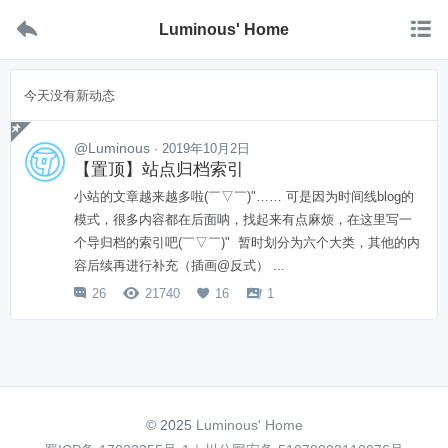


Luminous' Home
今天没有新动态

@Luminous
· 2019年10月2日
【置顶】站点归档索引
小站的文章越来越多啦(￣▽￣)"…… 可是因为时间线blog的
模式，很多内容都在后面呐，找起来有点麻烦，在这里写一
个导归档的索引吧(￣▽￣)" 暂时划分为六个大类，其他的内
容后续再进行补充（插画@反式） ...
26
21740
16
1




© 2025
Luminous' Home