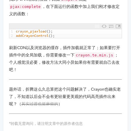
，在下面运行的函数中加上我们刚才修改定
pjax:complete
义的函数：
1
crayon_pjaxload
(
)
;
2
addCrayonControl
(
)
;
刷新CDN以及浏览器的缓存，插件加载就正常了；如果要打开
插件中的全局加载，你需要修改一下
；
crayon.te.min.js
个人感觉没必要，修改方法大同小异如果你有需要就自己去改
吧！
题外话，折腾这么久总算把这个问题解决了，Crayon也确实老
了，不知道以后会不会有更轻量更美观的代码高亮插件出来
呢？（
其实过渡也挺麻烦的
）
*转载无需询问，请注明文章中的原作者信息