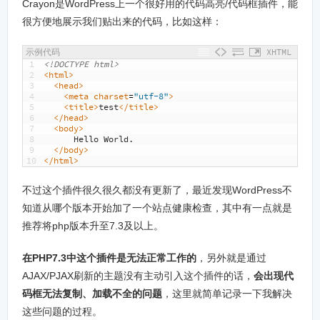
Crayon是WordPress上一个很好用的代码高亮/代码框插件，能
很方便地展示我们贴出来的代码，比如这样：
示例代码
XHTML
1
<!DOCTYPE html>
2
<html>
3
<head>
4
<meta 
charset
=
"utf-8"
>
5
<title>
test
</title>
6
</head>
7
<body>
8
      Hello World.
9
</body>
10
</html>
不过这个插件很久很久都没有更新了，最近发现WordPress不
知道从哪个版本开始加了一个站点健康检查，其中有一点就是
推荐将php版本升至7.3及以上。
在PHP7.3中这个插件是无法正常工作的
，另外就是通过
AJAX/PJAX刷新的主题没有主动引入这个插件的话，
会出现代
码框无法复制、加载不全的问题
，这里就简单记录一下我解决
这些问题的过程。