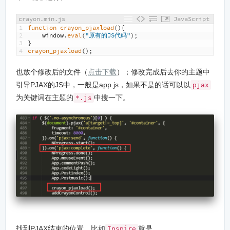
crayon.min.js
JavaScript
1
function
crayon_pjaxload
(
)
{
2
window
.
eval
(
"原有的JS代码"
)
;
3
}
4
crayon_pjaxload
(
)
;
也放个修改后的文件（
点击下载
）；修改完成后去你的主题中
引导PJAX的JS中，一般是app.js，如果不是的话可以以
pjax
为关键词在主题的
中搜一下。
*.js
找到PJAX结束的位置，比如
就是
Inspire