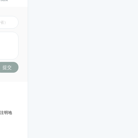
提交
会注明地