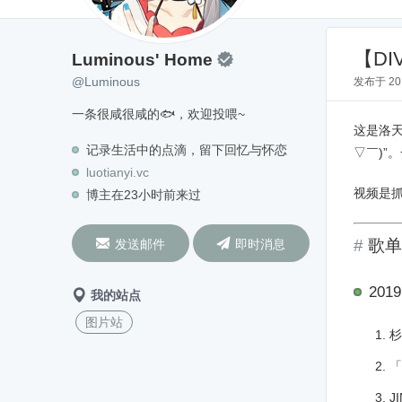
Luminous' Home
@Luminous
【D
Luminous' Home

@Luminous
发布于
2
一条很咸很咸的🐟，欢迎投喂~
这是洛
记录生活中的点滴，留下回忆与怀恋
▽￣)”
luotianyi.vc
视频是抓
博主在23小时前来过


歌单
发送邮件
即时消息
2019
我的站点
图片站
杉
「
J