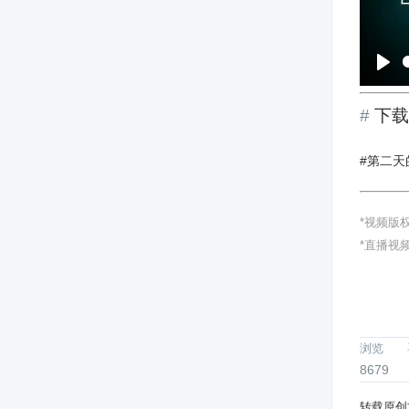
P
l
下载
a
y
#第二
*视频版权由
*直播视
浏览
8679
转载原创