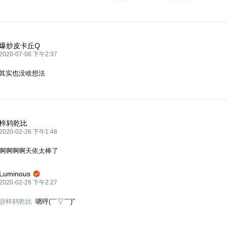
爆炒皮卡丘Q
2020-07-08 下午2:37
其实也没啥想法
梓鸫乾比
2020-02-26 下午1:48
啊啊啊啊天依太棒了
Luminous

2020-02-26 下午2:27
@梓鸫乾比
嗯哼(￣▽￣)"