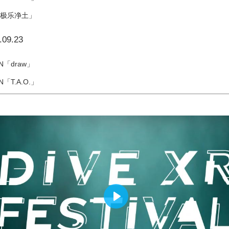
极乐净土」
.09.23
IN「draw」
IN「T.A.O.」
P
l