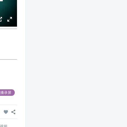
P
E
I
n
P
t
e
r
f
u
l
l
s
c
直播录屏
r
e
e


n
&视频