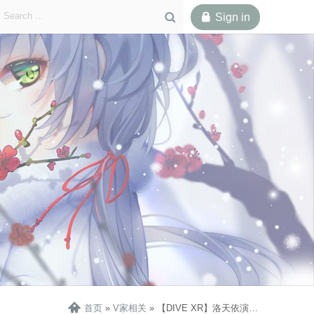

Sign in

歌单
视频
下载

首页
»
V家相关
»
【DIVE XR】洛天依演出部分歌单&视频