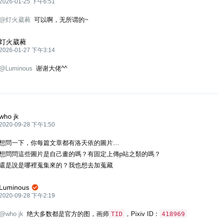
2026-01-25 下午6:51
@灯火葳蕤
可以啊，无所谓的~
灯火葳蕤
2026-01-27 下午3:14
@Luminous
谢谢大佬^^
who jk
2020-09-28 下午1:50
想問一下，你每篇文章都有洛天依的圖片…
想問問這些圖片是自己畫的嗎？有固定上傳p站之類的嗎？
還是說是哪裡蒐集來的？我也想去加蒐藏
Luminous

2020-09-28 下午2:19
@who jk
绝大多数都是官方的图，画师
TID
，Pixiv ID：
418969