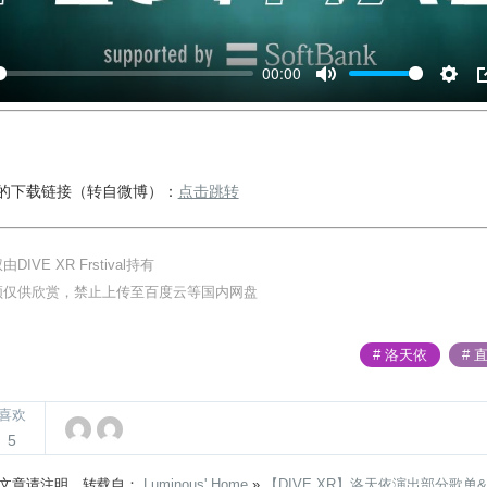
a
y
00:00
M
S
u
e
t
t
e
t
天的下载链接（转自微博）：
点击跳转
i
n
g
DIVE XR Frstival持有
s
频仅供欣赏，禁止上传至百度云等国内网盘
# 洛天依
# 
喜欢
5
文章请注明，转载自：
Luminous' Home
»
【DIVE XR】洛天依演出部分歌单