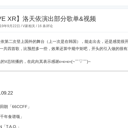
IVE XR】洛天依演出部分歌单&视频
019年9月22日
/
V家相关
/
16 条评论
天依第二次登上国外的舞台（上一次是在韩国），能走出去，还是感觉很开
。一共四首歌，比预想多一些，效果还算中规中矩吧，开头的引入做的很有
的V总转播的，在此向其表示感谢ε=ε=ε=(~￣▽￣)~
.09.22
田朗「66CCFF」
千年食谱颂」
IN「T.A.O.」