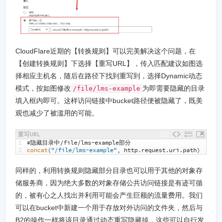
CloudFlare近期的【转换规则】可以完美解决这个问题，在
【创建转换规则】下选择【重写URL】，传入匹配建议如图选
择相应主机名，随后在路径下找到重写到，选择Dynamic动态
模式，按如图修改
为即需要隐藏的目录
/file/lms-example
填入框内即可。这样访问链接中bucket路径便被隐藏了，既美
观也减少了被滥用的可能。
重写URL
1
#隐藏目录中/file/lms-example部分
2
concat
(
"/file/lms-example"
,
http
.
request
.
uri
.
path
)
同样的，利用转换规则隐藏部分目录也可以用于其他的对象存
储服务商，因为绝大多数的对象存储公共访问链接是有迹可循
的，被有心之人找出并利用可能会产生巨额的流量费用。我们
可以在bucket中新建一个用于存放对外访问的文件夹，然后与
B2的操作一样将该目录通过动态重写隐藏掉，这些可以自行发