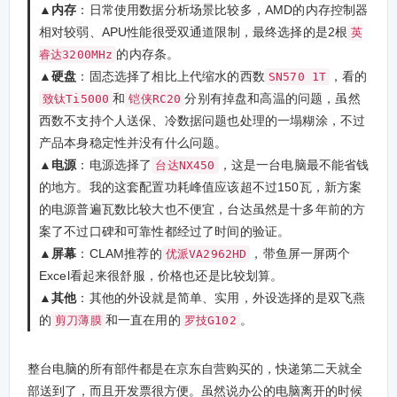
▲内存
：日常使用数据分析场景比较多，AMD的内存控制器
相对较弱、APU性能很受双通道限制，最终选择的是2根
英
的内存条。
睿达3200MHz
▲硬盘
：固态选择了相比上代缩水的西数
，看的
SN570 1T
和
分别有掉盘和高温的问题，虽然
致钛Ti5000
铠侠RC20
西数不支持个人送保、冷数据问题也处理的一塌糊涂，不过
产品本身稳定性并没有什么问题。
▲电源
：电源选择了
，这是一台电脑最不能省钱
台达NX450
的地方。我的这套配置功耗峰值应该超不过150瓦，新方案
的电源普遍瓦数比较大也不便宜，台达虽然是十多年前的方
案了不过口碑和可靠性都经过了时间的验证。
▲屏幕
：CLAM推荐的
，带鱼屏一屏两个
优派VA2962HD
Excel看起来很舒服，价格也还是比较划算。
▲其他
：其他的外设就是简单、实用，外设选择的是双飞燕
的
和一直在用的
。
剪刀薄膜
罗技G102
整台电脑的所有部件都是在京东自营购买的，快递第二天就全
部送到了，而且开发票很方便。虽然说办公的电脑离开的时候