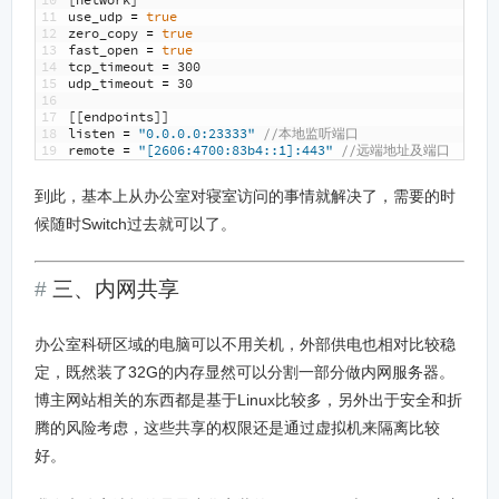
10
[
network
]
11
use_udp
=
true
12
zero_copy
=
true
13
fast_open
=
true
14
tcp_timeout
=
300
15
udp_timeout
=
30
16
17
[
[
endpoints
]
]
18
listen
=
"0.0.0.0:23333"
//本地监听端口
19
remote
=
"[2606:4700:83b4::1]:443"
//远端地址及端口
到此，基本上从办公室对寝室访问的事情就解决了，需要的时
候随时Switch过去就可以了。
三、内网共享
办公室科研区域的电脑可以不用关机，外部供电也相对比较稳
定，既然装了32G的内存显然可以分割一部分做内网服务器。
博主网站相关的东西都是基于Linux比较多，另外出于安全和折
腾的风险考虑，这些共享的权限还是通过虚拟机来隔离比较
好。