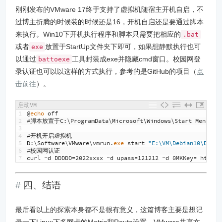
刚刚发布的VMware 17终于支持了虚拟机随宿主开机自启，不
过博主折腾的时候装的时候还是16，开机自启还是要通过脚本
来执行。Win10下开机执行程序和脚本只需要把相应的
.bat
或者
放置于StartUp文件夹下即可，如果想静默执行也可
exe
以通过
工具封装成exe并隐藏cmd窗口。校园网登
battoexe
录认证也可以以这样的方式执行，参考的是GitHub的项目（
点
击前往
）。
启动VM
1
@
echo 
off
2
#脚本放置于C:\ProgramData\Microsoft\Windows\Start Menu\Pro
3
4
#开机开启虚拟机
5
D
:
\
Software
\
VMware
\
vmrun
.
exe 
start
"E:\VM\Debian10\Debia
6
#校园网认证
7
curl
-
d
DDDDD
=
2022xxxx
-
d
upass
=
121212
-
d
0MKKey
=
http
:
/
四、结语
最后看以上的探索本身都不是很有意义，这篇博客主要是想记