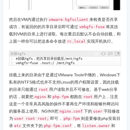
然后在VM内通过执行
来检查是否共享
vmware-hgfsclient
成功，有返回的的共享目录后即可通过
将其挂
vmhgfs-fuse
载到VM的目录上进行读取。每次重启后默认不会自动挂载，和
上面一样你可以把这条命令放进
实现开机执行。
rc.local
挂载hgfs
1
#挂载hgfs，把共享目录挂载至/mnt/hgfs
2
vmhgfs
-
fuse
.
host
:
/
/
mnt
/
hgfs
挂载上来的目录由于是通过VMware Tools中继的，Windows下
私有的NTFS格式也并不支持Linux的用户权限设置，因此挂载
的目录只能通过
用户读取并且不可修改。基于web分享
root
的话，就要把
和
都跑在
用户上，注意
nginx
php-fpm
root
这是一个非常具高风险的操作不要再生产环境和能够外网访问
的服务器上使用。NGINX把
下的
字段修改
nginx.conf
user
为
即可，
则是要修改php安装目
user root root;
php-fpm
录
文件夹下的
，将
和
etc
php-fpm.conf
listen.owner