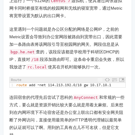
上运行了一个512M的
虚拟机，使其通过两张虚拟
CentOS 7
网卡同时桥接至有线的校园网和无线的寝室宽带，通过Metric
将宽带设置为默认的出口网卡。
这里遇到一个问题就是办公区分配的网络是公网IP，之前的
Metric设置会导致到办公室网段被路由到宽带出口，因此需要
加一条路由表将该网段引导至校园网的网关。网段信息是从
查的，该段应该都是学校用于科研区DHCP的
bgp.he.net
IP，直接对
段添加路由即可。这条命令重启会失效，所以
/18
我放进了
使其在开机时能够执行一次。
rc.local
Route
1
route 
add
-
net
114.213.192.0
/
18
gw
10.17.10.1
连回宿舍的代理先后尝试了思科的
和常规的一些
AnyConnect
方式，要么就是资源开销比较大要么就是用着太麻烦。后来想
到在内网环境下不论宿舍还是办公室上联出口都有安全网关阻
断了外网访问，直接使用最简单的HTTP透明代理辅以最简单
的认证就可以了啊。用到的工具有点儿不可名状，但是它支
持……