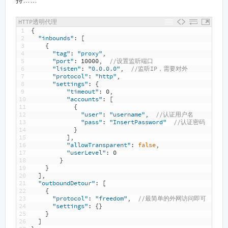
HTTP透明代理
1
{
2
"inbounds"
:
[
3
{
4
"tag"
:
"proxy"
,
5
"port"
:
10000
,
//设置监听端口
6
"listen"
:
"0.0.0.0"
,
//监听IP，需要对外
7
"protocol"
:
"http"
,
8
"settings"
:
{
9
"timeout"
:
0
,
10
"accounts"
:
[
11
{
12
"user"
:
"username"
,
//认证用户名
13
"pass"
:
"InsertPassword"
//认证密码
14
}
15
]
,
16
"allowTransparent"
:
false
,
17
"userLevel"
:
0
18
}
19
}
20
]
,
21
"outboundDetour"
:
[
22
{
23
"protocol"
:
"freedom"
,
//最简单的外网访问即可
24
"settings"
:
{
}
25
}
26
]