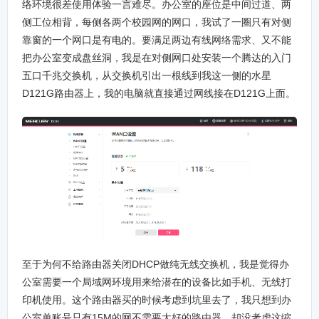
络环境很差使用体验一言难尽。办公室的座位是中间过道、两
侧工位相背，每侧各两个校园网的网口，我试了一圈只有对侧
靠窗的一个网口是有电的。要满足两边有线网络需求、又不能
把办公室变成盘丝洞，我是在对侧网口处安装一个腾达的入门
五口千兆交换机，从交换机引出一根线到我这一侧的水星
D121G路由器上，我的电脑就直接通过网线接在D121G上面。
至于为何不给路由器关闭DHCP做纯无线交换机，我是觉得办
公室需要一个局域网环境用来给潜在的设备比如手机、无线打
印机使用。这个路由器买的时候考虑到坑里去了，我只想到办
公室单账号只有15M的网不需要太好的路由器，却没考虑这缩