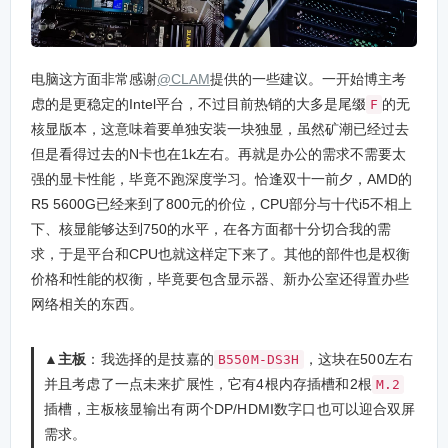
电脑这方面非常感谢
@CLAM
提供的一些建议。一开始博主考
虑的是更稳定的Intel平台，不过目前热销的大多是尾缀
的无
F
核显版本，这意味着要单独安装一块独显，虽然矿潮已经过去
但是看得过去的N卡也在1k左右。再就是办公的需求不需要太
强的显卡性能，毕竟不跑深度学习。恰逢双十一前夕，AMD的
R5 5600G已经来到了800元的价位，CPU部分与十代i5不相上
下、核显能够达到750的水平，在各方面都十分切合我的需
求，于是平台和CPU也就这样定下来了。其他的部件也是权衡
价格和性能的权衡，毕竟要包含显示器、新办公室还得置办些
网络相关的东西。
▲主板
：我选择的是技嘉的
，这块在500左右
B550M-DS3H
并且考虑了一点未来扩展性，它有4根内存插槽和2根
M.2
插槽，主板核显输出有两个DP/HDMI数字口也可以迎合双屏
需求。