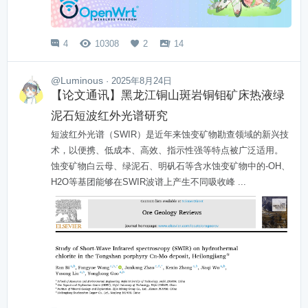
4
10308
2
14




@Luminous
· 2025年8月24日
【论文通讯】黑龙江铜山斑岩铜钼矿床热液绿
泥石短波红外光谱研究
短波红外光谱（SWIR）是近年来蚀变矿物勘查领域的新兴技
术，以便携、低成本、高效、指示性强等特点被广泛适用。
蚀变矿物白云母、绿泥石、明矾石等含水蚀变矿物中的-OH、
H2O等基团能够在SWIR波谱上产生不同吸收峰 ...