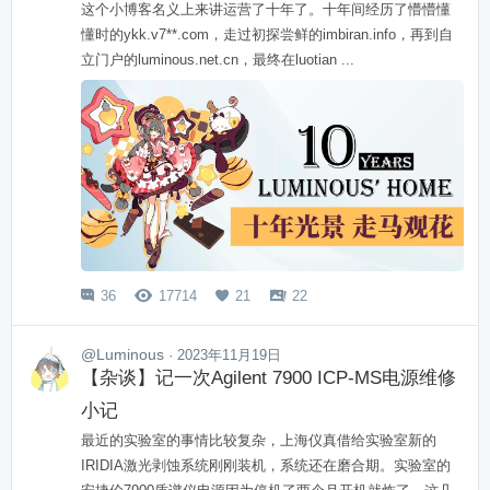
这个小博客名义上来讲运营了十年了。十年间经历了懵懵懂
懂时的ykk.v7**.com，走过初探尝鲜的imbiran.info，再到自
立门户的luminous.net.cn，最终在luotian ...
36
17714
21
22




@Luminous
· 2023年11月19日
【杂谈】记一次Agilent 7900 ICP-MS电源维修
小记
最近的实验室的事情比较复杂，上海仪真借给实验室新的
IRIDIA激光剥蚀系统刚刚装机，系统还在磨合期。实验室的