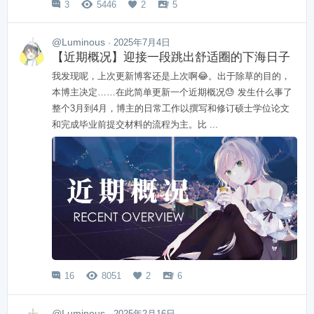
3
5446
2
5




@Luminous
· 2025年7月4日
【近期概况】迎接一段跳出舒适圈的下海日子
我发现呢，上次更新博客还是上次啊😂。出于除草的目的，
本博主决定……在此简单更新一个近期概况😓 发生什么事了
整个3月到4月，博主的日常工作以撰写和修订硕士学位论文
和完成毕业前提交材料的流程为主。比 ...
16
8051
2
6




@Luminous
· 2025年2月16日