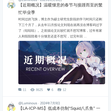
【近期概况】温暖惬意的春节与接踵而至的繁
忙毕业季
时间过的飞快，博主作为硕士研究生阶段的学习时间只还剩
下三个月了，从去年11月投论文到现在就再没在博客码过字
了（咕咕咕）。之前搞论文比较忙就不想写博客，过年有家
人和陌陌陪着十分惬意还是不想写，过完年回 ...
11
8625
6
12




@Luminous
· 2024年7月9日
【LA-ICP-MS】低成本仿制“Squid八爪鱼” 一