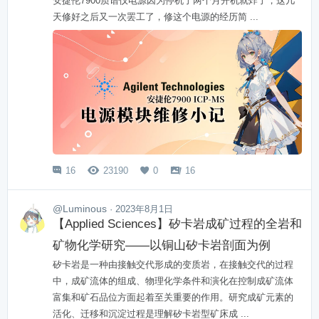
安捷伦7900质谱仪电源因为停机了两个月开机就炸了，这几
天修好之后又一次罢工了，修这个电源的经历简 ...
16
23190
0
16




@Luminous
· 2023年8月1日
【Applied Sciences】矽卡岩成矿过程的全岩和
矿物化学研究——以铜山矽卡岩剖面为例
矽卡岩是一种由接触交代形成的变质岩，在接触交代的过程
中，成矿流体的组成、物理化学条件和演化在控制成矿流体
富集和矿石品位方面起着至关重要的作用。研究成矿元素的
活化、迁移和沉淀过程是理解矽卡岩型矿床成 ...