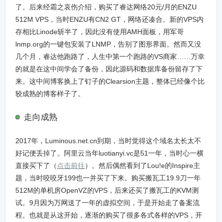
了。后来经霜之哀伤介绍，购买了睿达网络20元/月的ENZU
512M VPS，当时ENZU有CN2 GT，网络还凑合。新的VPS内
存相比Linode斩半了，因此没有使用AMH面板，用军哥
lnmp.org的一键包安装了LNMP，告别了图形界面。然而又没
几个月，睿达他跑路了，人生中第一个跑路的VS商家……万幸
的就是在这中间学会了备份，因此源码和数据库备份留存了下
来。这中间博客换上了钉子的Clearsion主题，整体已经像个比
较成熟的博客样子了。
走向成熟
2017年，Luminous.net.cn到期，当时觉得这个域名太长太不
好记便丢掉了。阿里云当年luotianyi.vc是51一年，当时心一横
直接买下了（
点击前往
）。然后偶然看到了Lou!e的Inspire主
题，当时咬咬牙199也一并买了下来。购买搬瓦工19.9刀一年
512M的单机房OpenVZ的VPS，后来还买了搬瓦工的KVM测
试。9月因为万网送了一年的虚拟空间，于是开始走了备案流
程。也就是从这开始，逐渐的购买了很多各式各样的VPS，开