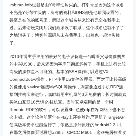
imbiran.info也就是由Y哥帮忙购买的。打引号是因为这个域名
不光是Y哥帮忙买的，所有的资料和DNS都是他帮我设置的，
甚至是在他的账号里，所以这个域名从来没有完全在我手上
过。后来论坛关闭后我们渐渐没了联系，这个域名也就不了了
之地消失了；博客的源码从未在我手上，自然也一起消失掉
了。
2013年博主手里用的最好的电子设备是一台瞒着父母偷偷购买
的中兴U930，后来还因为字库门彻底坏掉了，手机上进行比较
高级的操作是不可能的。基本的SSH操作可以通过VX
ConnectBot来操作，FTP使用ES文件管理器。而对于比较高级
的像使用Navicat连接MySQL等操作，则需要通过手机RDP连
接到挂机宝来进行，临时就用主机屋的3天免费的，长时间就购
买冰山互联10元/月的挂机宝。当时安卓端用的是一个叫
Remote RDP的软件，可以设置8bit色使rdp在2g网络下也不怎
么卡顿。这个软件前两年在Play上还突然诈尸更新了TargetAPI
使高版本安卓也能运行了，依然是原汁原味的Android2.2 UI。
在那之后偷偷买过联想a288t、CMCC M601，这些先后被没收