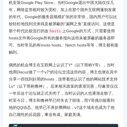
机安装Google Play Store。当时Google退出中国大陆仅仅几
年，网络监管相对较为宽松。加上在那个国外互联网蓬勃发展
的年代，Google的服务器规模扩张的非常快，国内用户可以比
较轻松地找到没来得及被屏蔽的“漏网之鱼”直接访问。这便是
那个时代比较流行的改
上Google的方式，只需要使用
hosts
hosts文件将Google所有的服务指向这些未被屏蔽的服务器即
可。当时常见的有imoto hosts、Netch hosts等等，博主都有接
触到。
偶然的机会博主在互联网上认识了Y*（以下简称Y哥），当时
他用Discuz做了一个v7*的论坛交流这些内容，博主也便在其中
分享一些找到好用的hosts，连带着也认识了他的网站技术支持
Lu*（以下简称撸神）。后来相关政策的逐渐完善，印象里仅仅
一年后这个论坛就正式关闭了，当时认识的人也逐渐走散了。
时至今日，博主和撸神早已经失去了联络，而Y哥偶尔能看到
他的QQ动态。他早已不再折腾网站，v7这个域名也成为了他
自己随性的后花园，事业有成、家庭美满。