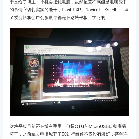
于是给了博主一个机会接触电脑，虽然配置不高但是电脑能干
的事情它切切实实的能干，FlashFXP、Navicat、Xshell……甚
至爱剪辑和会声会影最早都是在这块平板上学习的。
这块平板目前还在博主手里，但是OTG的MIcroUSB口彻底损
坏了，之前拿去电脑城花了50进行维修不仅没有装好，甚至连