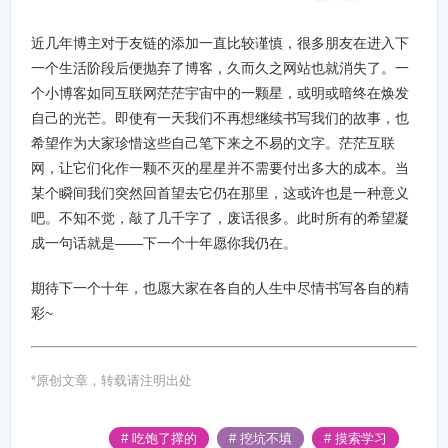
近几年博主对于友链的添加一直比较谨慎，很多朋友在进入下
一个生活阶段后便抛弃了博客，久而久之网站也就消失了。一
个小博客如同互联网茫茫宇宙中的一颗星，或明或暗终在焕发
自己的光芒。即使有一天我们不再想继续书写我们的故事，也
希望作为大家珍惜这些自己笔下来之不易的文字。茫茫互联
网，让它们化作一颗不灭的星星并不需要付出多大的成本。当
某个瞬间我们突然回首望去它仍在那里，这或许也是一种意义
吧。不知不觉，敲了几千字了，废话很多。此时所有的希望凝
成一句话就是——下一个十年愿你我仍在。
期待下一个十年，也愿大家在各自的人生中尽情书写各自的精
彩~
*原创文章，转载请注明出处
# 吃饱了撑的
# 挖坑不填
# 摸索学习