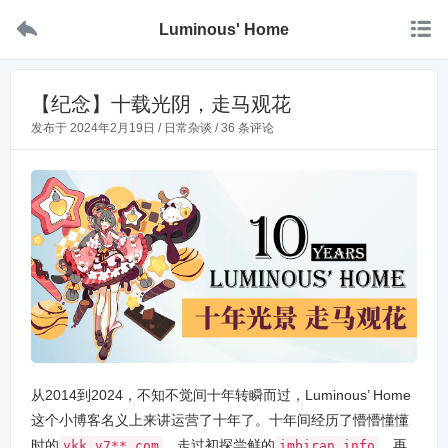


Luminous' Home
【纪念】十载光阴，走马观花
发布于
2024年2月19日
/
日常杂谈
/
36 条评论
从2014到2024，不知不觉间十年转瞬而过，Luminous’ Home
这个小博客名义上来讲运营了十年了。十年间经历了懵懵懂懂
时的
，走过初探尝鲜的
，再
ykk.v7**.com
imbiran.info