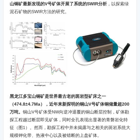
山铜矿最新发现的V号矿体开展了系统的SWIR分析
，以探索绿
泥石矿物的SWIR方法的研究。
黑龙江多宝山铜矿是世界最古老的斑岩型矿床之一
（474.8±4.7Ma），近年来新探明的铜山V号矿体铜储量超200
万吨。
铜山V号矿体受NW向逆冲退覆的铜山断层控制，矿体勘
探工程越过断层即见矿体，同时全孔表现出显著的青磐岩化特
征（图1）。然而，勘探工程中并未揭露与之相关的斑岩系统大
规模钾化带、热液中心以及被错断的上盘矿体。