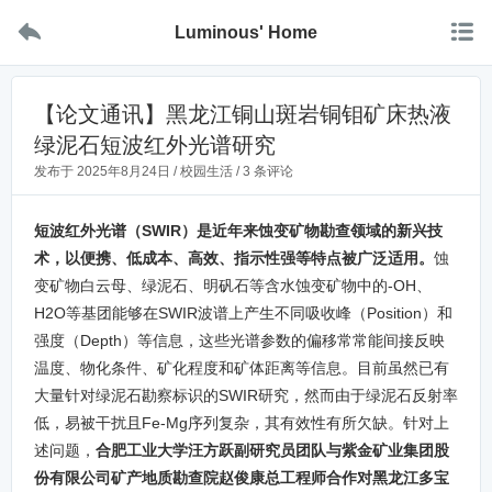


Luminous' Home
【论文通讯】黑龙江铜山斑岩铜钼矿床热液
绿泥石短波红外光谱研究
发布于
2025年8月24日
/
校园生活
/
3 条评论
短波红外光谱（SWIR）是近年来蚀变矿物勘查领域的新兴技
术，以便携、低成本、高效、指示性强等特点被广泛适用。
蚀
变矿物白云母、绿泥石、明矾石等含水蚀变矿物中的-OH、
H
2
O等基团能够在SWIR波谱上产生不同吸收峰（Position）和
强度（Depth）等信息，这些光谱参数的偏移常常能间接反映
温度、物化条件、矿化程度和矿体距离等信息。目前虽然已有
大量针对绿泥石勘察标识的SWIR研究，然而由于绿泥石反射率
低，易被干扰且Fe-Mg序列复杂，其有效性有所欠缺。针对上
述问题，
合肥工业大学汪方跃副研究员团队与紫金矿业集团股
份有限公司矿产地质勘查院赵俊康总工程师合作对黑龙江多宝