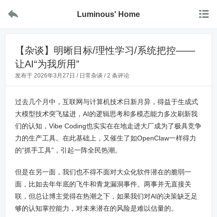


Luminous' Home
【杂谈】明晰目标/理性学习/系统把控——
让AI“为我所用”
发布于
2026年3月27日
/
日常杂谈
/
2 条评论
过去几个月中，互联网与计算机技术日新月异，得益于生成式
大模型技术突飞猛进，AI的逻辑思考和多模态能力多次刷新我
们的认知，Vibe Coding也实实在在地走进大厂成为了极具竞争
力的生产工具。在此基础上，又催生了如OpenClaw一样得力
的“抓手工具”，引起一阵全民热潮。
但是在另一面，我们也不得不面对大众化软件潜在的脆弱一
面，比如去年年底的飞牛和青龙漏洞事件。两事并无直接关
联，但总让博主觉得在热潮之下，如果我们对AI的决策缺乏足
够的认知掌控能力，对未来潜在的风险是难以估量的。