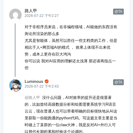
路人甲
@TA
2026-07-22 下午2:27
对于非程序员来说，在非编程领域，AI能做的东西没有
舆论所渲染的那么多
尤其是智能体，虽然可以胜任一些文档类的工作，但是
相比于人+网页端AI的模式 ， 效果上体现不出来优
势，成本上更存在巨大鸿沟
你可以说 我对AI应用的理解还太浅薄 那还请再指点一
些
Luminous

@TA
2026-07-22 下午2:43
@路人甲
没什么问题，AI对效率的提升还是很显著
的，比如曾经高级数据分析和绘图需要系统学习R语言
云云，现在普通人也可以带着明确的目标很快地从AI这
里获取一份能跑通的python代码。写这篇文章主要是当
时碰上了某群的一位claw大神，我是反对AI+外行人可
以替代长期积累和经验这个论调的。