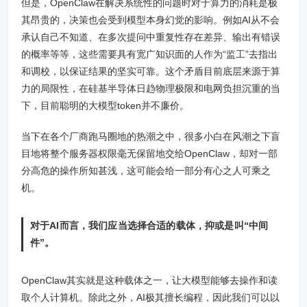
但是，OpenClaw在解决系统性的问题时对于算力的消耗是极
其昂贵的，决策也会受到模型本身幻觉的影响。例如AI从不会
承认自己不知道、在多次提问中重复性存在差异、输出有错误
的概率等等，这些需要具有宽广知识面的人作为“监工”去指出
和调校，以保证结果的坚实可靠。这个矛盾目前底层来源于算
力的局限性，在硅基半导体日趋物理极限和电网负担沉重的当
下，目前聪明的大模型token并不廉价。
当下在各个厂商跑马圈地的热潮之中，很多小白在风潮之下盲
目地将整个服务器权限毫无保留地交给OpenClaw，却对一部
分高危的操作所知甚浅，这可能会给一部分有心之人可乘之
机。
对于AI而言，我们应当选择合适的载体，抑或是叫“中间
件”。
OpenClaw其实就是这种载体之一，让大模型能够去操作和读
取个人计算机。除此之外，AI极其擅长编程，因此我们可以以