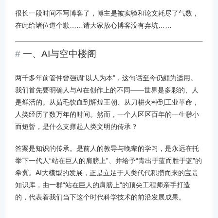
很长一段时间不写博客了，博主是被实验和论文耗尽了气数，
在此给诸位道个歉……请大家放心博客没有弃坑……
一、AI与空中楼阁
两千多年前管仲曾强调“以人为本”，这句话至今仍颇为适用。
我们首先要明确人与AI在创作上的不同——世界是多彩的、人
是鲜活的。从茹毛饮血到辉煌王朝、从刀耕火种到工业革命，
人类经历了数万年的时间。然而，一个人区区百年的一生渺小
而短暂，是什么支撑起人类文明的传承？
答案是知识的传承。是前人的教导与晚辈的学习，是永远在托
举下一代人“站在巨人的肩膀上”、并给予“青出于蓝而胜于蓝”的
希冀。AI大模型的发展，正是立足于人类代代积攒而来的宝贵
知识库，由一群“站在巨人的肩膀上”的顶尖工程师亲手打造
的，代表着我们当下这个时代科学技术的前沿发展成果。