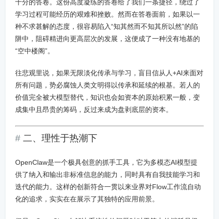
十分的答卷。这份高度凝练的答卷给了我们一条捷径，绕过了
学习过程可能经历的艰难和挫败。然而在答卷面前，如果以一
种不求甚解的态度，很容易陷入“知其然而不知其所以然”的陷
阱中，阻碍精进向更高层次的发展，这便成了一种没有地基的
“空中楼阁”。
往悲观里说，如果无限淡化传承与学习，盲目信从人+AI来面对
所有问题，势必腐蚀人类文明得以传承和延续的根基。若人的
价值完全被大模型替代，知识也会如资本的原始积累一般，变
成集中且昂贵的筹码，反过来成为盘剥底层的资本。
二、理性于热潮下
OpenClaw是一个极具创意的抓手工具，它为多模态AI模型提
供了纳入和输出非标准信息的能力，同时具有自我技能学习和
迭代的能力。这样的创新符合一贯以来业界对Flow工作流自动
化的追求，实实在在展示了其独特的应用前景。