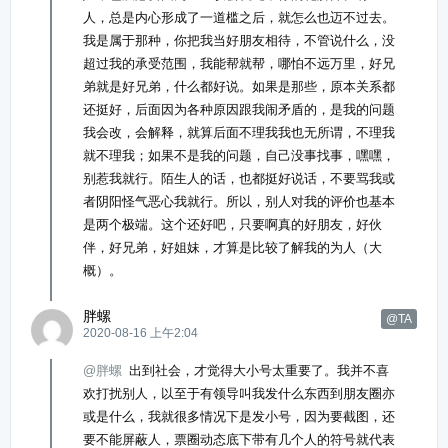
人，总是内心形成了一道槛之后，就怎么也迈不过去。
我是属于那种，你把我当好朋友相待，不管说什么，没
超过我的承受范围，我能帮就帮，哪怕不远万里，好兄
弟就是好兄弟，什么都好说。如果是那些，原本关系都
还挺好，后面因为各种原因跟我闹矛盾的，是我的问题
我会改，会解释，就算后面不理我我也无所谓，不理我
就不理我；如果不是我的问题，自己没事找事，嘿嘿，
别惹我就行。陌生人的话，也都挺好说话，不要骂我或
者阴阳怪气恶心我就行。所以，别人对我的评价也基本
是两个极端。这个还好吧，只要啊真的好朋友，好伙
伴，好兄弟，好姐妹，才算是比较了解我的为人（大
概）。
胖螺
@TA
2020-08-16 上午2:04
@胖螺
出到社会，才觉得大小号太重要了。我并不喜
欢打扰别人，以至于有领导叫我发什么东西到朋友圈亦
或是什么，我就很多情况下是发小号，因为要截图，还
要不能屏蔽人，票圈动态底下带有几个人的符号就代表