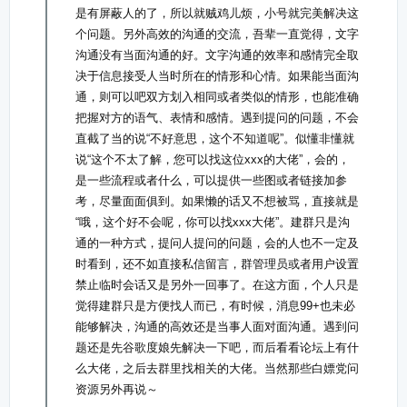
是有屏蔽人的了，所以就贼鸡儿烦，小号就完美解决这
个问题。另外高效的沟通的交流，吾辈一直觉得，文字
沟通没有当面沟通的好。文字沟通的效率和感情完全取
决于信息接受人当时所在的情形和心情。如果能当面沟
通，则可以吧双方划入相同或者类似的情形，也能准确
把握对方的语气、表情和感情。遇到提问的问题，不会
直截了当的说“不好意思，这个不知道呢”。似懂非懂就
说“这个不太了解，您可以找这位xxx的大佬”，会的，
是一些流程或者什么，可以提供一些图或者链接加参
考，尽量面面俱到。如果懒的话又不想被骂，直接就是
“哦，这个好不会呢，你可以找xxx大佬”。建群只是沟
通的一种方式，提问人提问的问题，会的人也不一定及
时看到，还不如直接私信留言，群管理员或者用户设置
禁止临时会话又是另外一回事了。在这方面，个人只是
觉得建群只是方便找人而已，有时候，消息99+也未必
能够解决，沟通的高效还是当事人面对面沟通。遇到问
题还是先谷歌度娘先解决一下吧，而后看看论坛上有什
么大佬，之后去群里找相关的大佬。当然那些白嫖党问
资源另外再说～