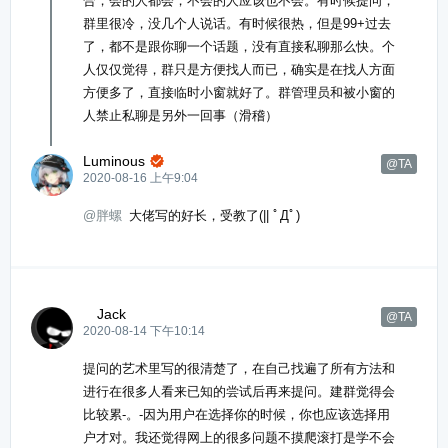
合，会的人都会，不会的人应该也不会。有时候提问，
群里很冷，没几个人说话。有时候很热，但是99+过去
了，都不是跟你聊一个话题，没有直接私聊那么快。个
人仅仅觉得，群只是方便找人而已，确实是在找人方面
方便多了，直接临时小窗就好了。群管理员和被小窗的
人禁止私聊是另外一回事（滑稽）
Luminous

@TA
2020-08-16 上午9:04
@胖螺
大佬写的好长，受教了(|| ﾟДﾟ)
ゞJackゞ
@TA
2020-08-14 下午10:14
提问的艺术里写的很清楚了，在自己找遍了所有方法和
进行在很多人看来已知的尝试后再来提问。建群觉得会
比较累-。-因为用户在选择你的时候，你也应该选择用
户才对。我还觉得网上的很多问题不摸爬滚打是学不会