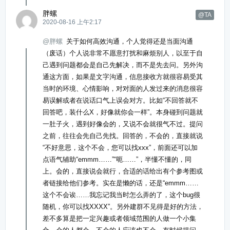
胖螺
@TA
2020-08-16 上午2:17
@胖螺
关于如何高效沟通，个人觉得还是当面沟通
（废话）个人说非常不愿意打扰和麻烦别人，以至于自
己遇到问题都会是自己先解决，而不是先去问。另外沟
通这方面，如果是文字沟通，信息接收方就很容易受其
当时的环境、心情影响，对对面的人发过来的消息很容
易误解或者在说话口气上误会对方。比如“不回答就不
回答吧，装什么X，好像就你会一样”。本身碰到问题就
一肚子火，遇到好像会的，又说不会就很气不过。提问
之前，往往会先自己先找。回答的，不会的，直接就说
“不好意思，这个不会，您可以找xxx”，前面还可以加
点语气辅助“emmm……”“呃……”，半懂不懂的，同
上。会的，直接说会就行，合适的话给出有个参考图或
者链接给他们参考。实在是懒的话，还是“emmm……
这个不会诶……我忘记我当时怎么弄的了，这个bug很
随机，你可以找XXXX”。另外建群不见得是好的方法，
差不多算是把一定兴趣或者领域范围的人做一个小集