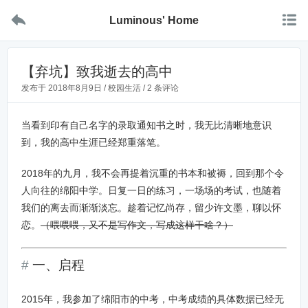


Luminous' Home
【弃坑】致我逝去的高中
发布于
2018年8月9日
/
校园生活
/
2 条评论
当看到印有自己名字的录取通知书之时，我无比清晰地意识
到，我的高中生涯已经郑重落笔。
2018年的九月，我不会再提着沉重的书本和被褥，回到那个令
人向往的绵阳中学。日复一日的练习，一场场的考试，也随着
我们的离去而渐渐淡忘。趁着记忆尚存，留少许文墨，聊以怀
恋。
（喂喂喂，又不是写作文，写成这样干啥？）
一、启程
2015年，我参加了绵阳市的中考，中考成绩的具体数据已经无