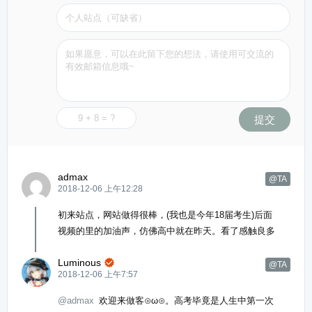
g
u
s
l
l
s
c
r
e
提交
e
n
admax
@TA
2018-12-06 上午12:28
初来站点，网站做得很棒，(我也是今年18届考生)后面
视频的里的加油声，仿佛高中就在昨天。看了感触良多
Luminous

@TA
2018-12-06 上午7:57
@admax
欢迎来做客⊙ω⊙。高考毕竟是人生中第一次