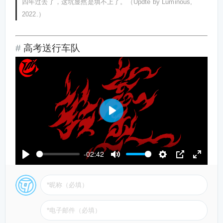
四年过去了，这坑显然是填不上了。（Updte by Luminous,
2022.）
高考送行车队
P
l
a
-02:42
y
P
M
S
P
E
l
u
e
I
n
a
t
t
P
t
y
e
t
e
i
r
n
f