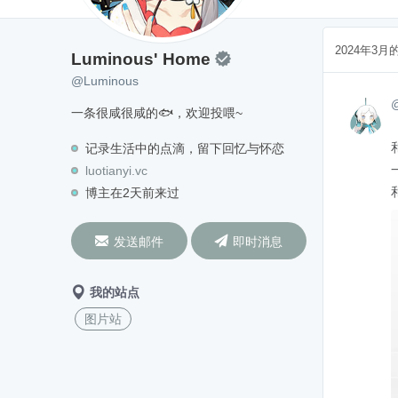
Luminous' Home
@Luminous
2024年3
Luminous' Home

@Luminous
一条很咸很咸的🐟，欢迎投喂~
记录生活中的点滴，留下回忆与怀恋
luotianyi.vc
博主在2天前来过


发送邮件
即时消息
我的站点
图片站