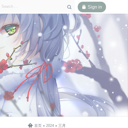

Sign in


首页
»
2024
»
三月