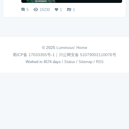
5
15230
1
1




© 2025
Luminous' Home
蜀ICP备 17033355号-1
｜
川公网安备 51079002110076号
Worked in 4574 days
/
Status
/
Sitemap
/
RSS