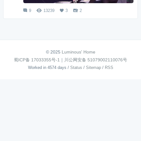
9
13239
3
2




© 2025
Luminous' Home
蜀ICP备 17033355号-1
｜
川公网安备 51079002110076号
Worked in 4574 days
/
Status
/
Sitemap
/
RSS