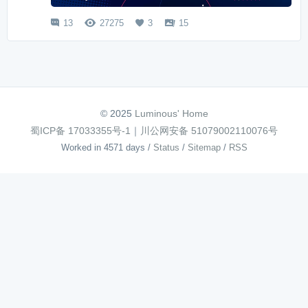
13
27275
3
15




© 2025
Luminous' Home
蜀ICP备 17033355号-1
｜
川公网安备 51079002110076号
Worked in 4571 days
/
Status
/
Sitemap
/
RSS