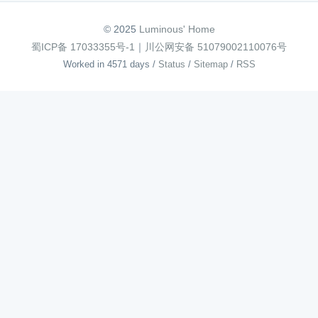
© 2025
Luminous' Home
蜀ICP备 17033355号-1
｜
川公网安备 51079002110076号
Worked in 4571 days
/
Status
/
Sitemap
/
RSS