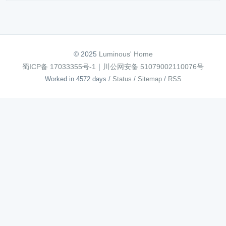
© 2025
Luminous' Home
蜀ICP备 17033355号-1
｜
川公网安备 51079002110076号
Worked in 4572 days
/
Status
/
Sitemap
/
RSS