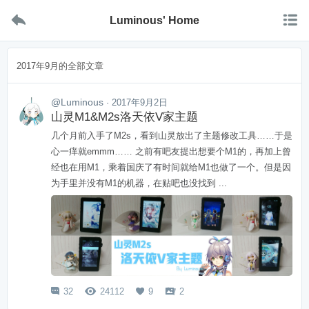


Luminous' Home
2017年9月的全部文章
@Luminous
· 2017年9月2日
山灵M1&M2s洛天依V家主题
几个月前入手了M2s，看到山灵放出了主题修改工具……于是
心一痒就emmm…… 之前有吧友提出想要个M1的，再加上曾
经也在用M1，乘着国庆了有时间就给M1也做了一个。但是因
为手里并没有M1的机器，在贴吧也没找到 ...
32
24112
9
2



