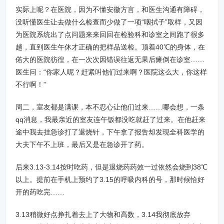
实际上呢？在医院，因为不懂安徽方言，和医生沟通有障碍，
没听懂医生让去做什么检查而少做了一项“咽拭子”取样，又因
为医院系统出了点问题来来回回在检验科和诊室之间跑了很多
趟，直到医生午休才正确的把样品送检。顶着40℃的身体，在
偌大的医院彷徨，在一次次因错误往返无果后瘫倒在诊室……
医生问：“你家人呢？赶紧叫他们过来啊？医院这么大，你这样
不行啊！”
周二，室友都是满课，本不忍心让他们过来……哪会想，一条
qq消息，我最亲近的室友连午饭都没吃就赶了过来。在他赶来
途中我去挂急诊打了退烧针，下午拿了报告却发现全科医学的
大夫下午不上班，最后又是在急诊开了药。
后来3.13-3.14按时吃药，但是退烧药药效一过依然会烧到38℃
以上。提前在手机上预约了3.15的呼吸内科的号，那时候恰好
开的药吃完……
3.13稍微好点挣扎着去上了大物和高数，3.14我彻底放弃