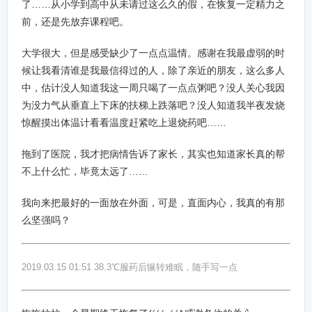
了……从小学到高中从未请过这么久的假，在恢复一定精力之
前，还是先放弃课程吧。
大学很大，但是感受缺少了一点点温情。感谢在我最虚弱的时
候让我看清谁是我最信得过的人，除了亲近的朋友，这么多人
中，估计没人知道我这一周只喝了一点点粥吧？没人关心我因
为没力气从垂直上下床的扶梯上跌落吧？没人知道我半夜发烧
惊醒摸出体温计看看温度赶紧吃上退烧药吧……
拖到了医院，我才把病情告诉了家长，其实也知道家长真的帮
不上什么忙，毕竟太远了……
我向来把最好的一面放在外面，可是，直面内心，我真的有那
么坚强吗？
2019.03.15 01:51 38.3℃服药后辗转难眠，随手写一点