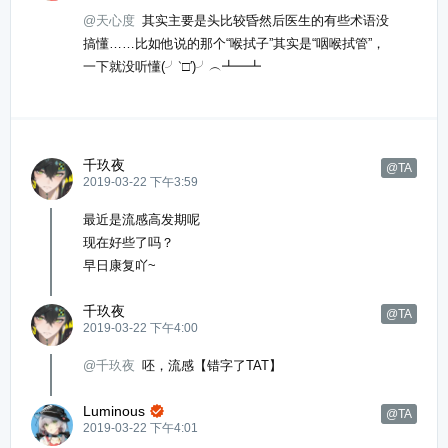
@天心度
其实主要是头比较昏然后医生的有些术语没
搞懂……比如他说的那个“喉拭子”其实是“咽喉拭管”，
一下就没听懂(╯‵□′)╯︵┻━┻
千玖夜
@TA
2019-03-22 下午3:59
最近是流感高发期呢
现在好些了吗？
早日康复吖~
千玖夜
@TA
2019-03-22 下午4:00
@千玖夜
呸，流感【错字了TAT】
Luminous

@TA
2019-03-22 下午4:01