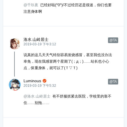
@千玖夜
已经好啦(^0^)/不过经历还是很迷，你们也要
注意身体啊
洛水.山岭居士
@TA
2019-03-19 下午3:12
说真的这几天天气特别容易发烧感冒，甚至我也没办法
幸免，现在我感冒两个星期了(；д；)……站长也小心
点，保重身体，就可以了(Ｔ▽Ｔ)
Luminous

@TA
2019-03-19 下午5:32
@洛水.山岭居士
有不舒服抓紧去医院，学校里的靠不
住……别拖……