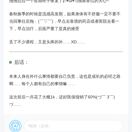
拖拖拉拉一个星期终于恢复了(⁄ ⁄•⁄ω⁄•⁄ ⁄)感谢各位的关心~
春秋换季的时候是流感高发期，如果身体有不舒服一定不要不
当回事往后拖╮(￣▽￣)╭早点去靠谱的药店或者医院去看一
下，早点治疗，后面严重了是真的难受
丢了不少课程，又是头疼的补……XD……
后话：
本来人身在外什么事情都要自己负责，这也是成长的必经之路
啊……每个人都有自己的事情嘛……
这次前后一共花了大概1k，还好医保报销了60%(づ￣ 3￣)
づ……