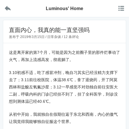


Luminous' Home
直面内心，我真的能一直坚强吗
发布于
2019年3月15日
/
日常杂谈
/
12 条评论
这是离开家的第7个月，可能是因为之前圈子里的那件烂事动了
火气，再加上流感高发，彻底躺了。
3.10初感不适，吃了感冒冲剂，晚自习其实已经没精力支撑下
去了；3.11前往校医院，体温38.6℃，拿了退烧药，开了阿莫
西林和盐酸左氧氟沙星；3.12一早感觉不对劲独自前往安医大
二副，呼吸内科的门诊已经挂不到了，挂了全科医学，到诊没
想到测体温已经40.6℃。
从初中开始，我就独自在假期往返于东北和西南，内心的傲气
让我觉得我能够独自征服这个世界。