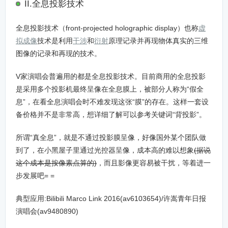
II.全息投影技术
全息投影技术（front-projected holographic display）也称
虚
拟成像
技术是利用
干涉
和
衍射
原理记录并再现物体真实的三维
图像的记录和再现的技术。
V家演唱会普遍用的都是全息投影技术。目前商用的全息投影
是采用多个投影机最终呈像在全息膜上，被部分人称为“假全
息”，在看全息演唱会时不难发现这张“膜”的存在。这样一套设
备价格并不是非常高，想详细了解可以参考关键词“背投影”。
所谓“真全息”，就是不通过投影膜呈像，好像国外某个团队做
到了，在小黑屋子里通过光控器呈像，成本高的难以想象
(据说
这个成本是按像素点算的)
，而且影像更容易被干扰，等着进一
步发展吧= =
典型应用:Bilibili Marco Link 2016(av6103654)/许嵩青年日报
演唱会(av9480890)