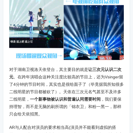
对于湖南卫视洛天依登台，其主要目的就是
让三次元认识二次
元
。在跨年演唱会这种关注度比较高的节目上，还为Vsinger留
了4分钟的节目时间，其实也是很给面子了（毕竟据我所知很多
二线明星的节目都被砍了）。天依在三次元名气甚至不及许多
二线明星，
一个新事物被认识和普遍认同需要时间
，我们要保
持理智，而不是无脑的刷所谓的「锦衣卫」和粉一黑一，那样
只会给天依招黑。
AR与人配合对演员的要求相当高(演员并不能看到虚拟的搭