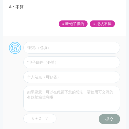
A：不算
# 吃饱了撑的
# 挖坑不填
提交