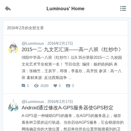


Luminous' Home
2016年2月的全部文章
@Luminous
· 2016年2月17日
2015一二·九文艺汇演——高一八班《红纱巾》
绵阳中学高一八班《红纱巾》以9.35分荣获2015一二·九校园
文化艺术节全校第一名！ 节目信息: 编排：杨舒皓妈妈 表
演：张楠竺，王辰宇，邓倩，李嘉欣，高齐悦 参演：高一八
班 素材来源: 反法西斯战争 ...
0
4588
0
0




@Luminous
· 2016年2月17日
Android通过修改A-GPS服务器使GPS秒定
A-GPS是一种辅助GPS的服务，在AGPS的服务器上，储存
着各种卫星的运行轨迹。当你启动AGPS服务，它会根据你的
网络确定你的大致位置，然后将你所在位置所能搜索到的卫