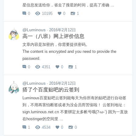
星信息发送给你，省去了搜星的时间，提高了准确 ...
0
10195
0
1




@Luminous
· 2016年2月12日
高一（八班）网上评价信息
文章内容是加密的，你需要提供密码。
The content is encrypted and you need to provide the
password.
0
4351
0
1




@Luminous
· 2016年2月12日
搭了个百度贴吧的云签到
Luminous百度贴吧云签到能每天为你所有的贴吧进行自动签
到，不用再害怕断签或者为没会员而苦恼啦！ 云签到地址：
sign.luminous.net.cn 不要绑定太多帐号哦(?-ω-`) 因为一直放
在hostinger的空间里 ...
1
4534
0
0



