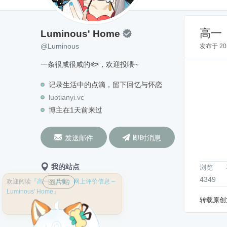
Luminous' Home
@Luminous
高一
Luminous' Home

@Luminous
发布于
2
一条很咸很咸的🐟，欢迎投喂~
记录生活中的点滴，留下回忆与怀恋
luotianyi.vc
博主在1天前来过


发送邮件
即时消息
我的站点
浏览
4349
欢迎阅读
『高一（八班）网上评价信息 –
图片站
Luminous' Home』
转载原创