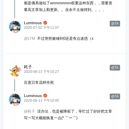
都是佛系做站了emmmmmm权重这种东西，，需要质
量高文章加上勤更新。。业余不太做得到。。。、
Luminous

@TA
2020-07-02 下午11:07
@LYM
不过突然被锤到0还是有点迷惑（x
耗子
@TA
2020-06-13 下午10:27
百度日常花样作死
Luminous

@TA
2020-06-13 下午10:45
@耗子
没办法，也是被降权了，等忙过了好好把文章
写一写大概能恢复一点(* ￣ー￣)