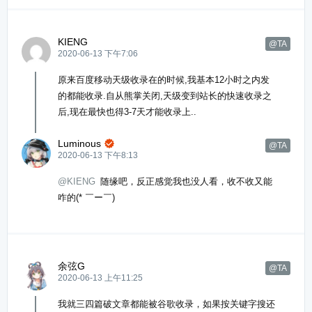
KIENG
@TA
2020-06-13 下午7:06
原来百度移动天级收录在的时候,我基本12小时之内发
的都能收录.自从熊掌关闭,天级变到站长的快速收录之
后,现在最快也得3-7天才能收录上..
Luminous

@TA
2020-06-13 下午8:13
@KIENG
随缘吧，反正感觉我也没人看，收不收又能
咋的(* ￣ー￣)
余弦G
@TA
2020-06-13 上午11:25
我就三四篇破文章都能被谷歌收录，如果按关键字搜还