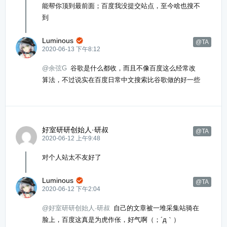
能帮你顶到最前面；百度我没提交站点，至今啥也搜不
到
Luminous

@TA
2020-06-13 下午8:12
@余弦G
谷歌是什么都收，而且不像百度这么经常改
算法，不过说实在百度日常中文搜索比谷歌做的好一些
好室研研创始人·研叔
@TA
2020-06-12 上午9:48
对个人站太不友好了
Luminous

@TA
2020-06-12 下午2:04
@好室研研创始人·研叔
自己的文章被一堆采集站骑在
脸上，百度这真是为虎作伥，好气啊（；´д｀）ゞ