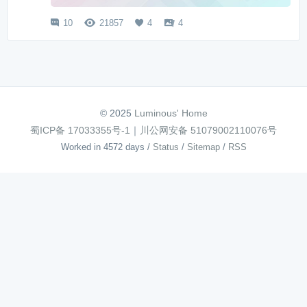
10
21857
4
4




© 2025
Luminous' Home
蜀ICP备 17033355号-1
｜
川公网安备 51079002110076号
Worked in 4572 days
/
Status
/
Sitemap
/
RSS