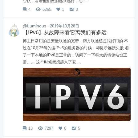
否认，看着他们做的越来越好，心 ...
4
5265
1
0




@Luminous
· 2019年10月28日
【IPv6】从故障来看它离我们有多远
博主日常用的是安徽联通的宽带，南方联通还是很好用的 不
过在10月25号的连IPv6的服务器的时候，却提示连接失败 看
了一下本地的IPv6是正常的，访问了一下科大的镜像站也正
常…… 这个时候就想起来了安 ...
13
7297
0
5



