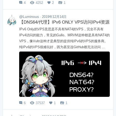
4
4252
2
1




@Luminous
· 2019年12月14日
【DNS64/代理】IPv6 ONLY VPS访问IPv4资源
IPv6 Only的VPS意思是不具有NAT4的VPS，完全不具有
IPv4访问的能力，常见的Gullo、MRVM这种都是具有NAT4的
VPS，像Vultr这种才是典型的提供纯IPv6的VPS的服务商。
纯IPv6的VPS很难玩好，因为甚至连GitHub都无法访问 ...
6
37537
1
1



