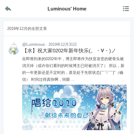


Luminous' Home
2019年12月的全部文章
@Luminous
· 2019年12月31日
【水】祝大家0202年新年快乐(。・∀・)ノ
在即将到来的0202年中，博主即将作为扶贫攻坚的硬骨头被
消灭掉（或许你们看到的时候博主已经被消灭了） 所以，新
的一年更新还是不定时的，甚至处于失联状态(￣▽￣)"（确
信） 时间过得真快啊，转眼 ...