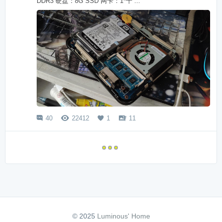
DDR3 硬盘：8G SSD 网卡：1*千 ...
40
22412
1
11




© 2025
Luminous' Home