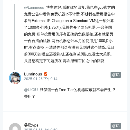
@Luminous
博主你好,感谢你的回复,我也在gcp官方的
免费公告中看到免费机器ip不计费.不过我在费用报告中
看到External IP Charge on a Standard VM这一项计算
了1000多小时(1.75刀),我总共开了两台机器,一台美国
的免费,账单按费用倒序有正确的负数抵扣,还有就是另
一台台湾的机器,两台机器总计本月的使用是1000多小
时,有点奇怪 不清楚你那边有没有见到过这个情况,我目
前300刀的赠金还没到期,还在测试所以也没太大关系,
只是想确定下问题所在 再次感谢百忙之中的回复
Luminous

@TA
2025-01-26 下午9:14
@UiOiU
只保留一台Free Tier的机器应该就不会产生IP
费用了
谷歌vps
@TA
2025-01-15 上午9:50