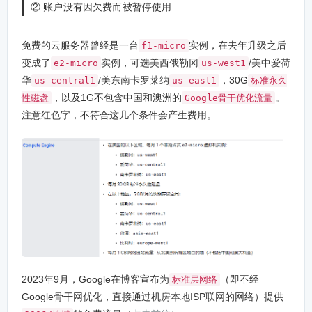
② 账户没有因欠费而被暂停使用
免费的云服务器曾经是一台
实例，在去年升级之后
f1-micro
变成了
实例，可选美西俄勒冈
/美中爱荷
e2-micro
us-west1
华
/美东南卡罗莱纳
，30G
us-central1
us-east1
标准永久
，以及1G不包含中国和澳洲的
。
性磁盘
Google骨干优化流量
注意红色字，不符合这几个条件会产生费用。
2023年9月，Google在博客宣布为
（即不经
标准层网络
Google骨干网优化，直接通过机房本地ISP联网的网络）提供