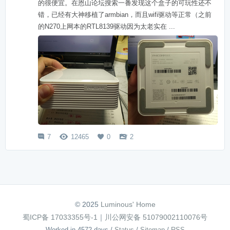
的很便宜。在恩山论坛搜索一番发现这个盒子的可玩性还不
错，已经有大神移植了armbian，而且wifi驱动等正常（之前
的N270上网本的RTL8139驱动因为太老实在 ...
7
12465
0
2




© 2025
Luminous' Home
蜀ICP备 17033355号-1
｜
川公网安备 51079002110076号
Worked in 4572 days
/
Status
/
Sitemap
/
RSS