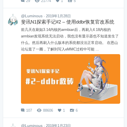
29
21774
1
5




@Luminous
· 2019年1月28日
斐讯N1探索手记#2 – 使用ddbr恢复官改系统
前几天在刷如3.14内核的armbian后，再刷入4.18内核的
armbian发现系统无法启动，我也没有显示器也不知道发生了
什么。然后再刷入什么版本的系统都没法正常启动。 在恩山
论坛逛了一圈，了解到写入eMMC过程中可能 ...
107
88606
1
6




@Luminous
· 2019年1月23日