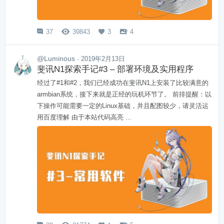
37
39843
3
4




@Luminous
· 2019年2月13日
斐讯N1探索手记#3 – 部署环境及实用程序
经过了#1和#2，我们已经成功在斐讯N1上安装了比较满意的
armbian系统，接下来就是正经的玩机环节了。 前排提醒：以
下操作可能需要一定的Linux基础，并且配图较少，请灵活运
用百度理解 由于本站代码高亮 ...