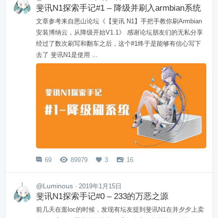
斐讯N1探索手记#1 – 降级并刷入armbian系统
文章参考来自恩山论坛《【斐讯 N1】手把手教你刷Armbian
安装博纳云，从降级开始V1.1》 感谢论坛朋友们的无私分享
经过了数次刷写和翻车之后，这个#1终于是能够有信心写下
去了 斐讯N1是使用 ...
69
89979
3
16




@Luminous
· 2019年1月15日
斐讯N1探索手记#0 – 233的万恶之源
前几天在逛loc的时候，发现有坛友提到斐讯N1在并夕夕上卖