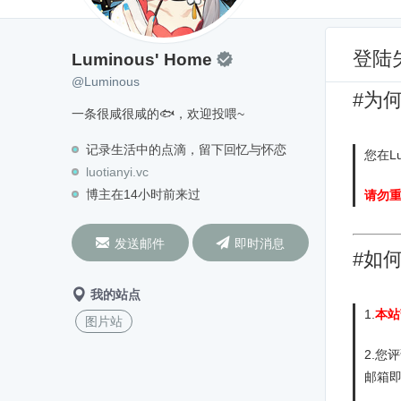
Luminous' Home
@Luminous
登陆
Luminous' Home

@Luminous
#为
一条很咸很咸的🐟，欢迎投喂~
记录生活中的点滴，留下回忆与怀恋
您在L
luotianyi.vc
博主在14小时前来过
请勿


发送邮件
即时消息
#如
我的站点
1.
本站
图片站
2.您
邮箱